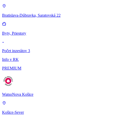
Bratislava-Dúbravka, Saratovská 22
Byty, Priestory
Počet inzerátov 3
Info v RK
PREMIUM
WatsoNova Košice
Košice-Sever