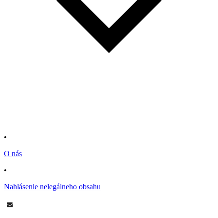
•
O nás
•
Nahlásenie nelegálneho obsahu