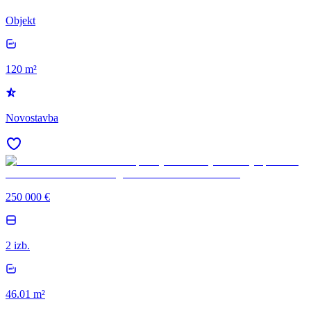
Objekt
120 m²
Novostavba
250 000 €
2 izb.
46.01 m²