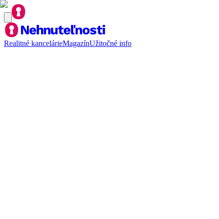
Realitné kancelárie
Magazín
Užitočné info