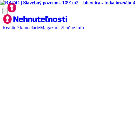
Realitné kancelárie
Magazín
Užitočné info