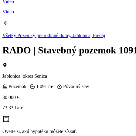
Video
Video
Všetky Pozemky pre rodinné domy, Jablonica, Predaj
RADO | Stavebný pozemok 1091
Jablonica, okres Senica
Pozemok
1 091 m²
Pôvodný stav
80 000 €
73,33 €/m²
Overte si, akú hypotéku môžete získať.