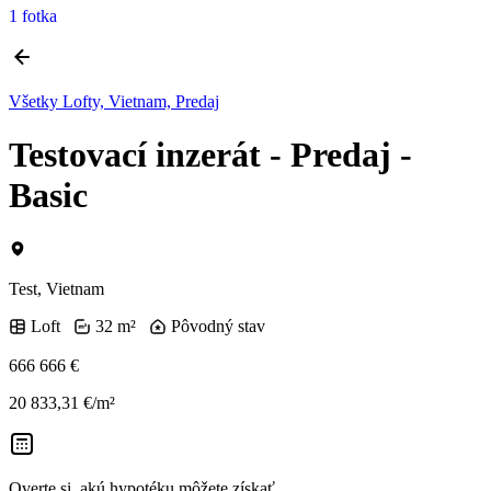
1 fotka
Všetky Lofty, Vietnam, Predaj
Testovací inzerát - Predaj -
Basic
Test, Vietnam
Loft
32 m²
Pôvodný stav
666 666 €
20 833,31 €/m²
Overte si, akú hypotéku môžete získať.