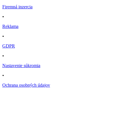
Firemná inzercia
•
Reklama
•
GDPR
•
Nastavenie súkromia
•
Ochrana osobných údajov