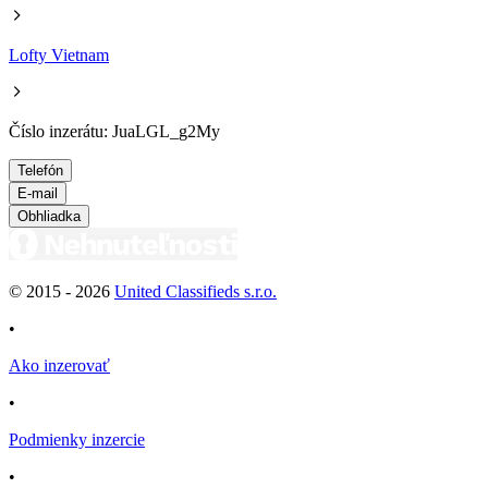
Lofty Vietnam
Číslo inzerátu: JuaLGL_g2My
Telefón
E-mail
Obhliadka
© 2015 -
2026
United Classifieds s.r.o.
•
Ako inzerovať
•
Podmienky inzercie
•