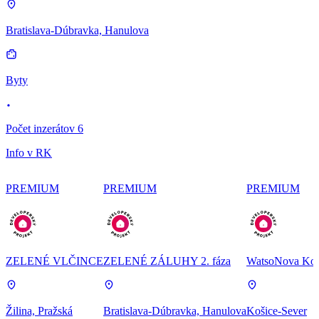
Bratislava-Dúbravka, Hanulova
Byty
Počet inzerátov 6
Info v RK
PREMIUM
PREMIUM
PREMIUM
ZELENÉ VLČINCE
ZELENÉ ZÁLUHY 2. fáza
WatsoNova Koš
Žilina, Pražská
Bratislava-Dúbravka, Hanulova
Košice-Sever