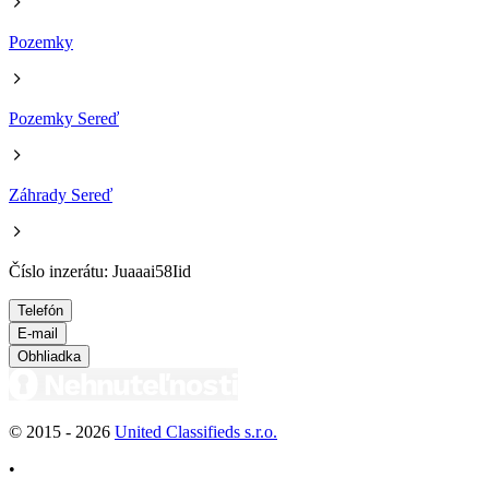
Pozemky
Pozemky Sereď
Záhrady Sereď
Číslo inzerátu: Juaaai58Iid
Telefón
E-mail
Obhliadka
© 2015 -
2026
United Classifieds s.r.o.
•