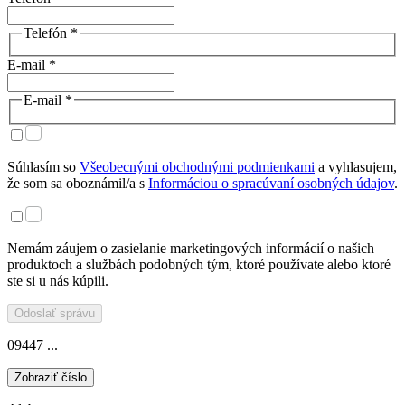
Telefón *
E-mail *
E-mail *
Súhlasím so
Všeobecnými obchodnými podmienkami
a vyhlasujem,
že som sa oboznámil/a s
Informáciou o spracúvaní osobných údajov
.
Nemám záujem o zasielanie marketingových informácií o našich
produktoch a službách podobných tým, ktoré používate alebo ktoré
ste si u nás kúpili.
Odoslať správu
09447 ...
Zobraziť číslo