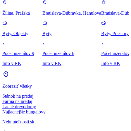
Žilina, Pražská
Bratislava-Dúbravka, Hanulova
Bratislava-Dúbr
Byty, Objekty
Byty
Byty, Priestory
Počet inzerátov 9
Počet inzerátov 6
Počet inzerátov
Info v RK
Info v RK
Info v RK
Zobraziť všetky
Stánok na predaj
Farma na predaj
Lacné drevodomy
Najlacnejšie bungalovy
Nehnuteľnosti.sk