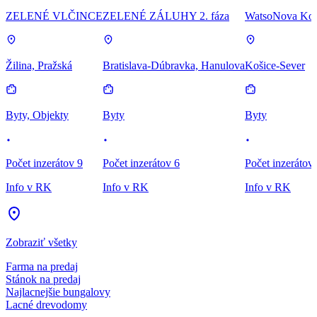
ZELENÉ VLČINCE
ZELENÉ ZÁLUHY 2. fáza
WatsoNova Koš
Žilina, Pražská
Bratislava-Dúbravka, Hanulova
Košice-Sever
Byty, Objekty
Byty
Byty
Počet inzerátov 9
Počet inzerátov 6
Počet inzerátov
Info v RK
Info v RK
Info v RK
Zobraziť všetky
Farma na predaj
Stánok na predaj
Najlacnejšie bungalovy
Lacné drevodomy