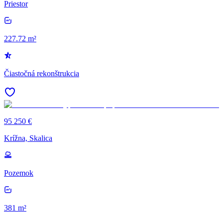
Priestor
227.72 m²
Čiastočná rekonštrukcia
95 250 €
Krížna, Skalica
Pozemok
381 m²