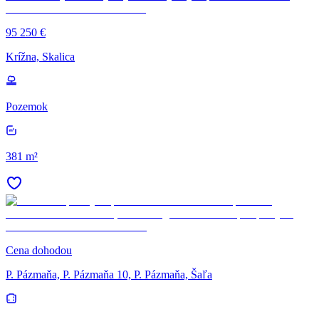
95 250 €
Krížna, Skalica
Pozemok
381 m²
Cena dohodou
P. Pázmaňa, P. Pázmaňa 10, P. Pázmaňa, Šaľa