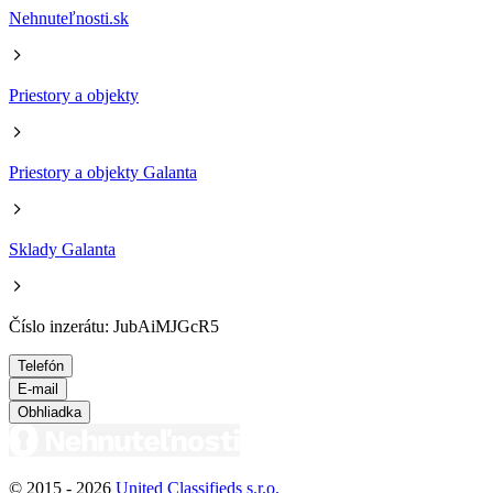
Nehnuteľnosti.sk
Priestory a objekty
Priestory a objekty Galanta
Sklady Galanta
Číslo inzerátu: JubAiMJGcR5
Telefón
E-mail
Obhliadka
© 2015 -
2026
United Classifieds s.r.o.