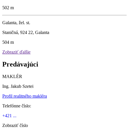
502 m
Galanta, žel. st.
Staničná, 924 22, Galanta
504 m
Zobraziť ďalšie
Predávajúci
MAKLÉR
Ing. Jakub Szetei
Profil realitného makléra
Telefónne číslo:
+421 ...
Zobraziť číslo