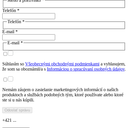
Meno a priezvisko *
Telefón *
Telefón *
E-mail *
E-mail *
Súhlasím so
Všeobecnými obchodnými podmienkami
a vyhlasujem,
že som sa oboznámil/a s
Informáciou o spracúvaní osobných údajov
.
Nemám záujem o zasielanie marketingových informácií o našich
produktoch a službách podobných tým, ktoré používate alebo ktoré
ste si u nás kúpili.
Odoslať správu
+421 ...