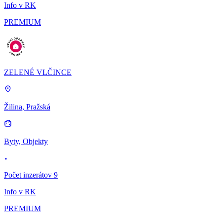
Info v RK
PREMIUM
ZELENÉ VLČINCE
Žilina, Pražská
Byty, Objekty
Počet inzerátov 9
Info v RK
PREMIUM