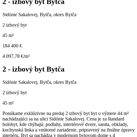
2 - izbový byt Bytča
Sidónie Sakalovej, Bytča, okres Bytča
2 izbový byt
45 m²
184 400 €
4 097,78 €/m²
2 - izbový byt Bytča
Sidónie Sakalovej, Bytča, okres Bytča
2 izbový byt
45 m²
Ponúkame exklúzivne na predaj 2 izbový byt byt o výmere 44 m²
nachádzajúci sa na ulici Sidónie Sakalovej. Cena je za štandard
holobyt, kde chýbajú: podlahy, interiérové dvere, sanita, obklady,
kuchynská linka a vnútorné zariadenie, pripravený na finálne úpravy
interiéru. Byt sa nachádza v modernom bytovom dome s 4