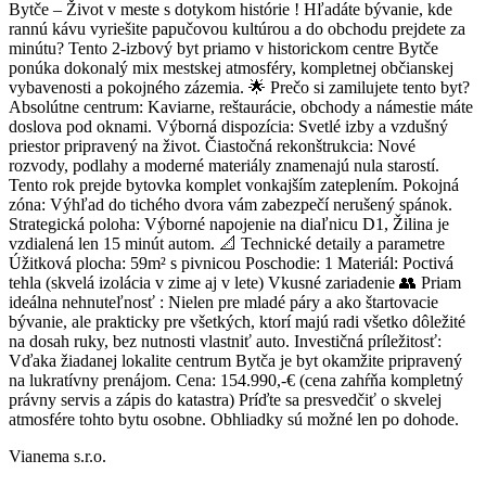
Bytče – Život v meste s dotykom histórie ! Hľadáte bývanie, kde
rannú kávu vyriešite papučovou kultúrou a do obchodu prejdete za
minútu? Tento 2-izbový byt priamo v historickom centre Bytče
ponúka dokonalý mix mestskej atmosféry, kompletnej občianskej
vybavenosti a pokojného zázemia. 🌟 Prečo si zamilujete tento byt?
Absolútne centrum: Kaviarne, reštaurácie, obchody a námestie máte
doslova pod oknami. Výborná dispozícia: Svetlé izby a vzdušný
priestor pripravený na život. Čiastočná rekonštrukcia: Nové
rozvody, podlahy a moderné materiály znamenajú nula starostí.
Tento rok prejde bytovka komplet vonkajším zateplením. Pokojná
zóna: Výhľad do tichého dvora vám zabezpečí nerušený spánok.
Strategická poloha: Výborné napojenie na diaľnicu D1, Žilina je
vzdialená len 15 minút autom. 📐 Technické detaily a parametre
Úžitková plocha: 59m² s pivnicou Poschodie: 1 Materiál: Poctivá
tehla (skvelá izolácia v zime aj v lete) Vkusné zariadenie 👥 Priam
ideálna nehnuteľnosť : Nielen pre mladé páry a ako štartovacie
bývanie, ale prakticky pre všetkých, ktorí majú radi všetko dôležité
na dosah ruky, bez nutnosti vlastniť auto. Investičná príležitosť:
Vďaka žiadanej lokalite centrum Bytča je byt okamžite pripravený
na lukratívny prenájom. Cena: 154.990,-€ (cena zahŕňa kompletný
právny servis a zápis do katastra) Príďte sa presvedčiť o skvelej
atmosfére tohto bytu osobne. Obhliadky sú možné len po dohode.
Vianema s.r.o.