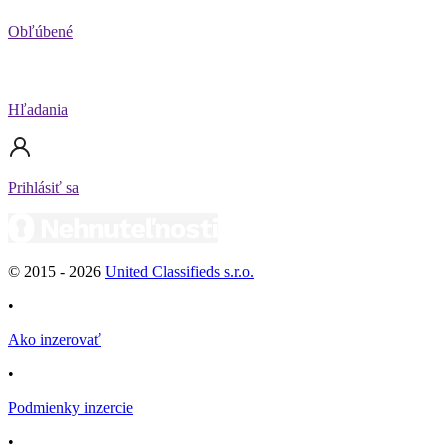
Obľúbené
Hľadania
Prihlásiť sa
© 2015 -
2026
United Classifieds s.r.o.
•
Ako inzerovať
•
Podmienky inzercie
•