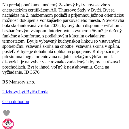
Na predaj ponúkame moderný 2-izbový byt v novostavbe s
energetickým certifikátom A0, Thurzove Sady v Bytči. Byt sa
nachádza na 2. nadzemnom podlaží s príjemnou južnou orientáciou.
možnosť dokúpenia vonkajšieho parkovacieho miesta. Novostavba
bola skolaudovaná v roku 2022, bytový dom disponuje výťahom a
bezbariérovým vstupom. Interiér bytu s výmerou 56 m2 je riešený
funkčne a komfortne, s podlahovým kúrením ovládaným
termostatom. Byt je vybavený kuchynskou linkou so vstavanými
spotrebičmi, vstavaná skriňa na chodbe, vstavaná skriňa v spálni,
posteľ. V byte je dotiahnutá optika na pripojenie. K dispozícii je
priestranná loggia orientovaná na juh s pekným výhľadom. k
dispozícií je na výber viac rovnako zariadených bytov na rôznych
poschodiach. Byt je ihneď voľný k nasťahovaniu. Cena na
vyžiadanie. ID 3676
RS Mansory s.r.o.
2 izbový byt Bytča Predaj
Cena dohodou