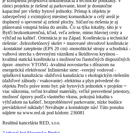
je kompletná projektová dokumentácia a technické podklady. V
rámci projektu je riešené aj parkovanie, ktoré je dostatočne
kapacitné pre všetky bytové jednotky. Prístup k objektu je
zabezpečený z existujúcej miestnej komunikácie a celý areál je
doplnený o spevnené aj zelené plochy. Súčasťou riešenia je aj
plánovaná vstupná brána do areálu. Čo sa týka lokality, táto je v
Bytči bezkonkurenčná, kľud, veľa zelene, mimo hlavnej cesty a
výhľad na kaštieľ. Orientácia je na Západ. Konštrukcia a technické
riešenie: -železobetónový skelet + murované obvodové konštrukcie
-kontaktné zateplenie (EPS 20 cm) -monolitické stropy a schodiská -
valbová strecha s drevenými väzníkmi a škridlovou krytinou -
kvalitná statická konštrukcia s možnosťou čiastočných dispozičných
úprav -murivo: YTONG -kvalitná novostavba s dôrazom na
energetickú efektívnosť Inžinierske siete: -verejný vodovod -
splašková kanalizácia -dažďová kanalizácia s ekologickým riešením
(dažďové záhrady / vsakovanie) -elektrina a plyn privedené do
objektu Prečo práve tento byt: pár bytových jednotiek v projekte =
viac súkromia, veľmi kvalitné materiály, veľké presvetlené priestory,
možnosť úpravy podľa vlastného vkusu, pokojná lokalita s
výhľadom na kaštieľ, bezproblémové parkovanie, nízke budúce
prevádzkové náklady! Neváhajte a kontaktujte nás! Túto ponuku
nájdete na www.red.sk pod kódom: 236081
Realitná kancelária RED, s.r.o.
2 izbový byt Slovensko Predaj