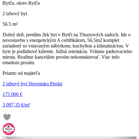
Bytča, okres Bytča
2 izbový byt
56.5 m²
Dobrý deň, predám 2kk byt v Bytči na Thurzových sadoch. Ide o
novostavbu s energetickým A certifikátom, 56,5m2 komplet
zariadený so vstavaným nábytkom, kuchyňou a klimatizáciou. V
byte je podlahové kúrenie. Južná orientácia. Vrátane parkovacieho
miesta. Realitne kancelárie prosím nekontaktovať. Viac info
emailom prosím.
Priamo od majiteľa
2 izbový byt Slovensko Predaj
175 000 €
3 097,35 €/m²