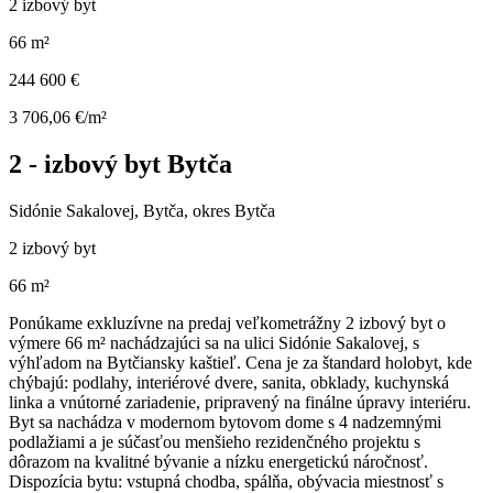
2 izbový byt
66 m²
244 600 €
3 706,06 €/m²
2 - izbový byt Bytča
Sidónie Sakalovej, Bytča, okres Bytča
2 izbový byt
66 m²
Ponúkame exkluzívne na predaj veľkometrážny 2 izbový byt o
výmere 66 m² nachádzajúci sa na ulici Sidónie Sakalovej, s
výhľadom na Bytčiansky kaštieľ. Cena je za štandard holobyt, kde
chýbajú: podlahy, interiérové dvere, sanita, obklady, kuchynská
linka a vnútorné zariadenie, pripravený na finálne úpravy interiéru.
Byt sa nachádza v modernom bytovom dome s 4 nadzemnými
podlažiami a je súčasťou menšieho rezidenčného projektu s
dôrazom na kvalitné bývanie a nízku energetickú náročnosť.
Dispozícia bytu: vstupná chodba, spálňa, obývacia miestnosť s