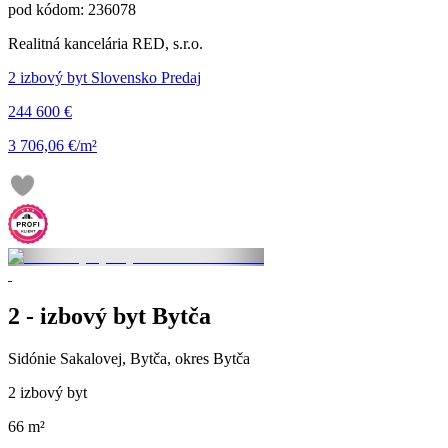
pod kódom: 236078
Realitná kancelária RED, s.r.o.
2 izbový byt Slovensko Predaj
244 600 €
3 706,06 €/m²
2 - izbový byt Bytča
Sidónie Sakalovej, Bytča, okres Bytča
2 izbový byt
66 m²