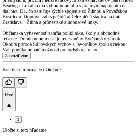
priemyslom, pričom medzi kľúčových zamestnávateľov patrí Kinex
Bearings. Lokalita má výhodnú polohu s priamym napojením na
diaľnicu D1, čo zaručuje rýchle spojenie so Žilinou a Považskou
Bystricou. Dopravu zabezpečujú aj železničná stanica na trati
Bratislava – Žilina a prímestské autobusové linky.
Občianska vybavenosť zahŕňa polikliniku, školy a obchodné
reťazce. Dominantou mesta je renesančný Bytčiansky zámok.
Okolitá príroda Súľovských vrchov a Javorníkov spolu s riekou
Váh ponúka bohaté možnosti pre turistiku a relax.
Zobraziť viac
Boli tieto informácie užitočné?
Hore
1
Uložte si toto hľadanie