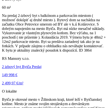
60 m²
Na predaj 2-izbový byt s balkónom a parkovacím miestom (
možnosť dokúpiť aj druhé miesto ). Bytový dom sa nachádza na
začiatku Obce Petrovice smerom od BY ale v k.ú Kolárovice. S
dobrým napojením na mesto Bytča. Byt má nízke mesačné náklady.
Vykurovanie je vlastným plynovým kotlom. Bez výťahu, na 1
poschodí ( nie prízemie ). Kolaudácia 2019. Výmera bytu je 48m2 +
12m2 parkovacie miesto. Byt sa predáva zariadený tak ako je na
fotkách. V prípade záujmu o obhliadku nás neváhajte kontaktovať.
K bytu je aktuálny znalecký posudok k dispozícií. ID 3864
RS Mansory s.r.o.
2 izbový byt Bytča Predaj
149 998 €
2 499,97 €/m²
O lokalite
Bytča je okresné mesto v Žilinskom kraji, ktoré leží v Bytčianskej
kotline. Mesto je známe svojím strojárskym a drevárskym