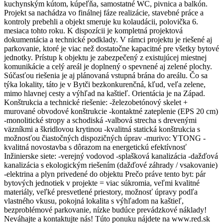
kuchynským kútom, kúpeľňa, samostatné WC, pivnica a balkón.
Projekt sa nachádza vo finálnej fáze realizácie, stavebné práce a
kontroly prebehli a objekt smeruje ku kolaudácii, polovička 6.
mesiaca tohto roku. K dispozícii je kompletná projektová
dokumentácia a technické podklady. V rámci projektu je riešené aj
parkovanie, ktoré je viac než dostatočne kapacitné pre všetky bytové
jednotky. Prístup k objektu je zabezpečený z existujúcej miestnej
komunikácie a celý areál je doplnený o spevnené aj zelené plochy.
Súčasťou riešenia je aj plánovaná vstupná brána do areálu. Čo sa
týka lokality, táto je v Bytči bezkonkurenčná, kľud, veľa zelene,
mimo hlavnej cesty a výhľad na kaštieľ. Orientácia je na Západ.
Konštrukcia a technické riešenie: -železobetónový skelet +
murované obvodové konštrukcie -kontaktné zateplenie (EPS 20 cm)
-monolitické stropy a schodiská -valbová strecha s drevenými
väzníkmi a škridlovou krytinou -kvalitná statická konštrukcia s
možnosťou čiastočných dispozičných úprav -murivo: YTONG -
kvalitná novostavba s dôrazom na energetickú efektívnosť
Inžinierske siete: -verejný vodovod -splašková kanalizácia -dažďová
kanalizácia s ekologickým riešením (dažďové záhrady / vsakovanie)
-elektrina a plyn privedené do objektu Prečo práve tento byt: pár
bytových jednotiek v projekte = viac súkromia, veľmi kvalitné
materiály, veľké presvetlené priestory, možnosť úpravy podľa
vlastného vkusu, pokojná lokalita s výhľadom na kaštieľ,
bezproblémové parkovanie, nízke budúce prevádzkové náklady!
Neváhajte a kontaktujte nás! Túto ponuku nájdete na www.red.sk