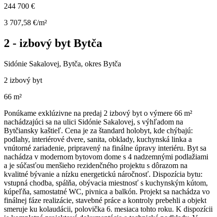
244 700 €
3 707,58 €/m²
2 - izbový byt Bytča
Sidónie Sakalovej, Bytča, okres Bytča
2 izbový byt
66 m²
Ponúkame exklúzivne na predaj 2 izbový byt o výmere 66 m²
nachádzajúci sa na ulici Sidónie Sakalovej, s výhľadom na
Bytčiansky kaštieľ. Cena je za štandard holobyt, kde chýbajú:
podlahy, interiérové dvere, sanita, obklady, kuchynská linka a
vnútorné zariadenie, pripravený na finálne úpravy interiéru. Byt sa
nachádza v modernom bytovom dome s 4 nadzemnými podlažiami
a je súčasťou menšieho rezidenčného projektu s dôrazom na
kvalitné bývanie a nízku energetickú náročnosť. Dispozícia bytu:
vstupná chodba, spálňa, obývacia miestnosť s kuchynským kútom,
kúpeľňa, samostatné WC, pivnica a balkón. Projekt sa nachádza vo
finálnej fáze realizácie, stavebné práce a kontroly prebehli a objekt
smeruje ku kolaudácii, polovička 6. mesiaca tohto roku. K dispozícii