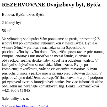
REZERVOVANÉ Dvojizbový byt, Bytča
Bottova, Bytča, okres Bytča
2 izbový byt
56 m²
Vo výhradnej spolupráci Vám ponúkame na predaj priestranný 2-
izbový byt po kompletnej rekonštrukcii v meste Bytča. Byt je o
výmere 54m2 + pivnica, a nachádza sa na 6.poschodí 6-
poschodového bytového domu. Dispozične pozostáva z priestrannej
vstupnej chodby s miestnosťou na menší šatník, kuchyne s
obývačkou, spálne, detskej izby, kúpeľne a oddelenej toalety. V
kuchyni s obývačkou sa nachádza klimatizácia. Byt je po
kompletnej rekonštrucii, vrátane elektrických rozvodov. K bytu
prislúcha pivnica a parkovanie je priamo pred bytovým domom. V
prípade záujmu dokážeme zabezpečiť financovanie a plnú podporu
pri vybavení úveru v ktorejkoľvek banke. Pre viac informácií alebo
obhliadku ma neváhajte kontaktovať. Ing. Lenka Kormančíková
+421 905 941 845
Safe reality s. r. o.
2 izbový byt Slovensko Predaj