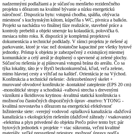
nadzemnými podlažiami a je súčasťou menšieho rezidenčného
projektu s dôrazom na kvalitné bývanie a nízku energetickú
náročnosť. Dispozícia bytu: vstupná chodba, spálňa, obývacia
miestnosť s kuchynským kútom, kúpeľňa s WC, pivnica a balkón.
Projekt sa nachádza vo finálnej fáze realizácie, stavebné práce a
kontroly prebehli a objekt smeruje ku kolaudácii, polovička 6.
mesiaca tohto roku. K dispozícii je kompletná projektová
dokumentácia a technické podklady. V rámci projektu je riešené aj
parkovanie, ktoré je viac než dostatočne kapacitné pre všetky bytové
jednotky. Prístup k objektu je zabezpečený z existujúcej miestnej
komunikácie a celý areál je doplnený o spevnené aj zelené plochy.
Súčasťou riešenia je aj plánovaná vstupná brána do areálu. Čo sa
týka lokality, táto je v Bytči bezkonkurenčná, kľud, veľa zelene,
mimo hlavnej cesty a výhľad na kaštieľ. Orientácia je na Východ.
Konštrukcia a technické riešenie: -železobetónový skelet +
murované obvodové konštrukcie -kontaktné zateplenie (EPS 20 cm)
-monolitické stropy a schodiská -valbová strecha s drevenými
väzníkmi a škridlovou krytinou -kvalitná statická konštrukcia s
možnosťou čiastočných dispozičných úprav -murivo: YTONG -
kvalitná novostavba s dôrazom na energetickú efektívnosť
Inžinierske siete: -verejný vodovod -splašková kanalizácia -dažďová
kanalizácia s ekologickým riešením (dažďové záhrady / vsakovanie)
-elektrina a plyn privedené do objektu Prečo práve tento byt: pár
bytových jednotiek v projekte = viac súkromia, veľmi kvalitné
materiály, veľké presvetlené priestory, možnosť úpravy podľa