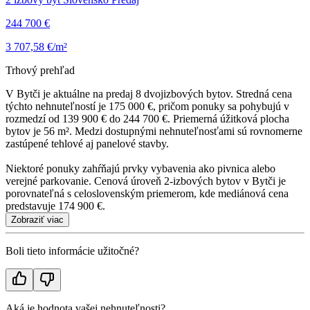
244 700 €
3 707,58 €/m²
Trhový prehľad
V Bytči je aktuálne na predaj 8 dvojizbových bytov. Stredná cena
týchto nehnuteľností je 175 000 €, pričom ponuky sa pohybujú v
rozmedzí od 139 900 € do 244 700 €. Priemerná úžitková plocha
bytov je 56 m². Medzi dostupnými nehnuteľnosťami sú rovnomerne
zastúpené tehlové aj panelové stavby.
Niektoré ponuky zahŕňajú prvky vybavenia ako pivnica alebo
verejné parkovanie. Cenová úroveň 2-izbových bytov v Bytči je
porovnateľná s celoslovenským priemerom, kde mediánová cena
predstavuje 174 900 €.
Zobraziť viac
Boli tieto informácie užitočné?
Aká je hodnota vašej nehnuteľnosti?