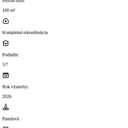
Plocha bytu
:
100 m²
Kompletná rekonštrukcia
Podlažie
:
5/7
Rok výstavby
:
2026
Panelová