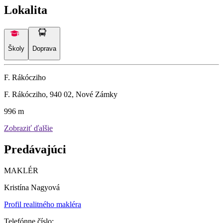
Lokalita
Školy
Doprava
F. Rákócziho
F. Rákócziho, 940 02, Nové Zámky
996 m
Zobraziť ďalšie
Predávajúci
MAKLÉR
Kristína Nagyová
Profil realitného makléra
Telefónne číslo: