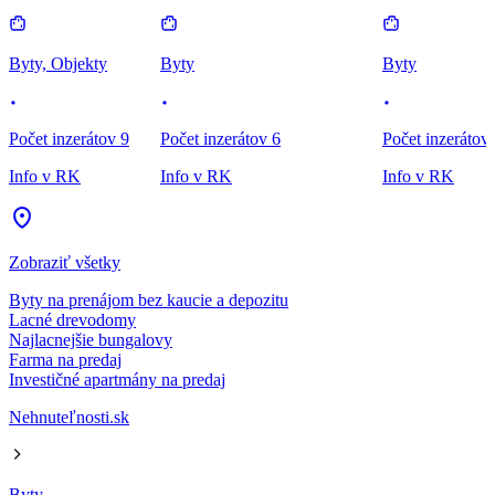
Byty, Objekty
Byty
Byty
Počet inzerátov 9
Počet inzerátov 6
Počet inzerátov
Info v RK
Info v RK
Info v RK
Zobraziť všetky
Byty na prenájom bez kaucie a depozitu
Lacné drevodomy
Najlacnejšie bungalovy
Farma na predaj
Investičné apartmány na predaj
Nehnuteľnosti.sk
Byty