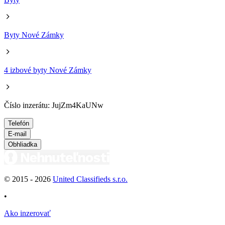
Byty Nové Zámky
4 izbové byty Nové Zámky
Číslo inzerátu: JujZm4KaUNw
Telefón
E-mail
Obhliadka
© 2015 -
2026
United Classifieds s.r.o.
•
Ako inzerovať