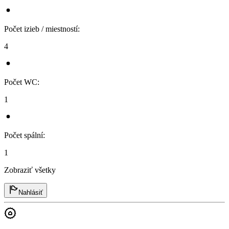
Počet izieb / miestností
:
4
Počet WC
:
1
Počet spální
:
1
Zobraziť všetky
Nahlásiť