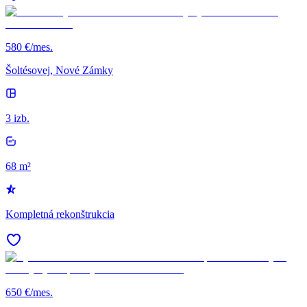
580 €/mes.
Šoltésovej, Nové Zámky
3 izb.
68 m²
Kompletná rekonštrukcia
650 €/mes.