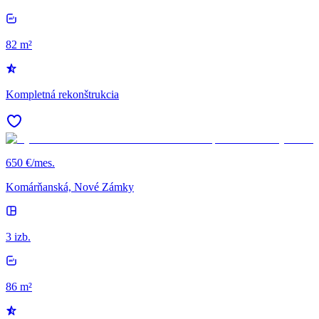
82 m²
Kompletná rekonštrukcia
650 €/mes.
Komárňanská, Nové Zámky
3 izb.
86 m²