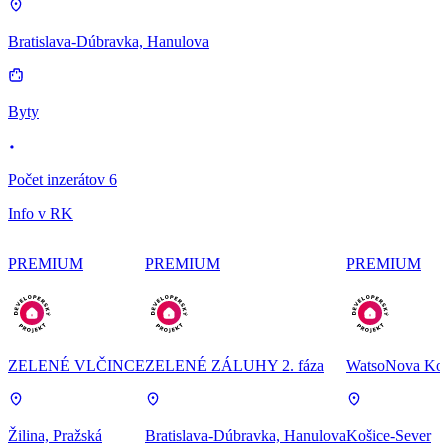
Bratislava-Dúbravka, Hanulova
Byty
Počet inzerátov 6
Info v RK
PREMIUM
PREMIUM
PREMIUM
ZELENÉ VLČINCE
ZELENÉ ZÁLUHY 2. fáza
WatsoNova Koš
Žilina, Pražská
Bratislava-Dúbravka, Hanulova
Košice-Sever