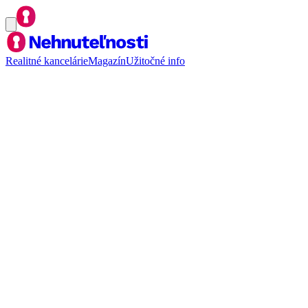
Realitné kancelárie
Magazín
Užitočné info