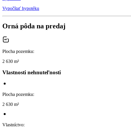
Vypočítať hypotéku
Orná pôda na predaj
Plocha pozemku
:
2 630 m²
Vlastnosti nehnuteľnosti
Plocha pozemku
:
2 630 m²
Vlastníctvo
: