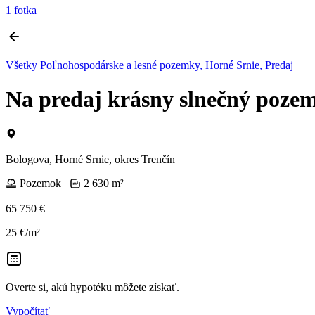
1 fotka
Všetky Poľnohospodárske a lesné pozemky, Horné Srnie, Predaj
Na predaj krásny slnečný poze
Bologova, Horné Srnie, okres Trenčín
Pozemok
2 630 m²
65 750 €
25 €/m²
Overte si, akú hypotéku môžete získať.
Vypočítať