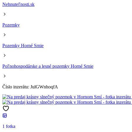
Nehnuteľnosti.sk
Pozemky
Pozemky Horné Srnie
Poľnohospodárske a lesné pozemky Horné Srnie
Číslo inzerátu: JulGWnhoqfA
1 fotka