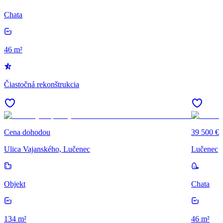
Chata
46 m²
Čiastočná rekonštrukcia
Cena dohodou
39 500 €
Ulica Vajanského, Lučenec
Lučenec
Objekt
Chata
134 m²
46 m²