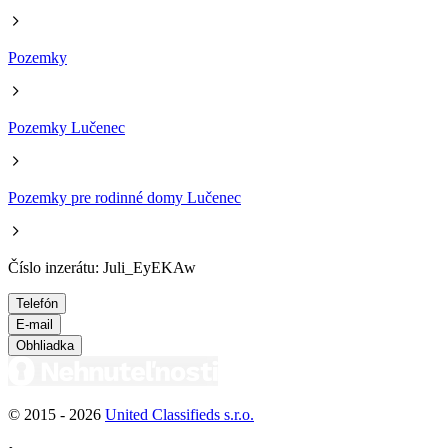
Pozemky
Pozemky Lučenec
Pozemky pre rodinné domy Lučenec
Číslo inzerátu: Juli_EyEKAw
Telefón
E-mail
Obhliadka
© 2015 -
2026
United Classifieds s.r.o.