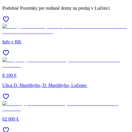
Podobné Pozemky pre rodinné domy na predaj v Lučenci
Info v RK
8 100 €
Ulica D. Maróthyho, D. Maróthyho, Lučenec
62 000 €