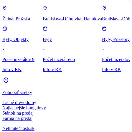
Žilina, Pražská
Bratislava-Dúbravka, Hanulova
Bratislava-Dúbr
Byty, Objekty
Byty
Byty, Priestory
Počet inzerátov 9
Počet inzerátov 6
Počet inzerátov
Info v RK
Info v RK
Info v RK
Zobraziť všetky
Lacné drevodomy
Najlacnejšie bungalovy
Stánok na predaj
Farma na predaj
Nehnuteľnosti.sk