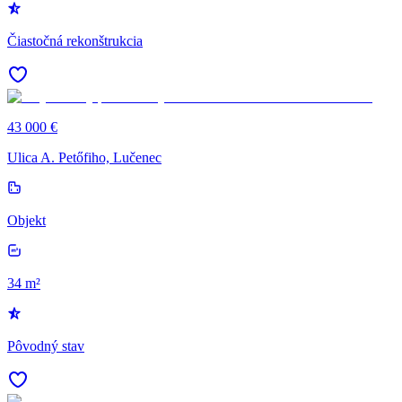
Čiastočná rekonštrukcia
43 000 €
Ulica A. Petőfiho, Lučenec
Objekt
34 m²
Pôvodný stav