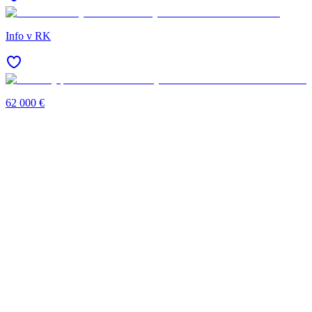
Info v RK
62 000 €