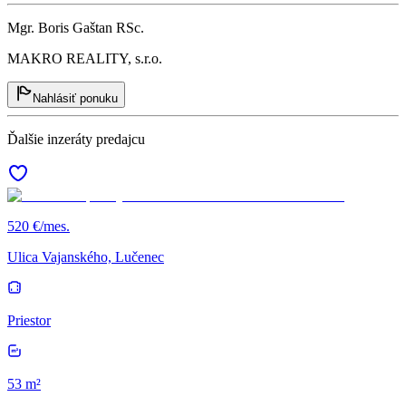
Mgr. Boris Gaštan RSc.
MAKRO REALITY, s.r.o.
Nahlásiť ponuku
Ďalšie inzeráty predajcu
520 €/mes.
Ulica Vajanského, Lučenec
Priestor
53 m²