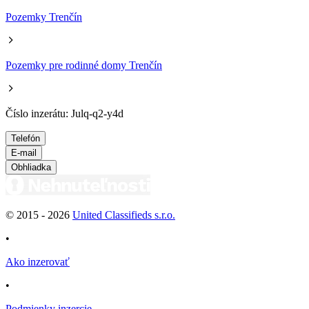
Pozemky Trenčín
Pozemky pre rodinné domy Trenčín
Číslo inzerátu: Julq-q2-y4d
Telefón
E-mail
Obhliadka
© 2015 -
2026
United Classifieds s.r.o.
•
Ako inzerovať
•
Podmienky inzercie