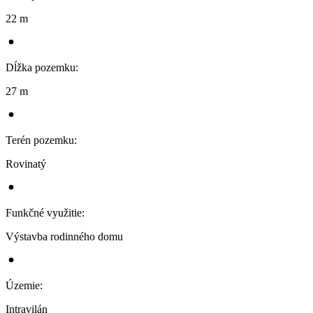
22 m
Dĺžka pozemku
:
27 m
Terén pozemku
:
Rovinatý
Funkčné využitie
:
Výstavba rodinného domu
Územie
:
Intravilán