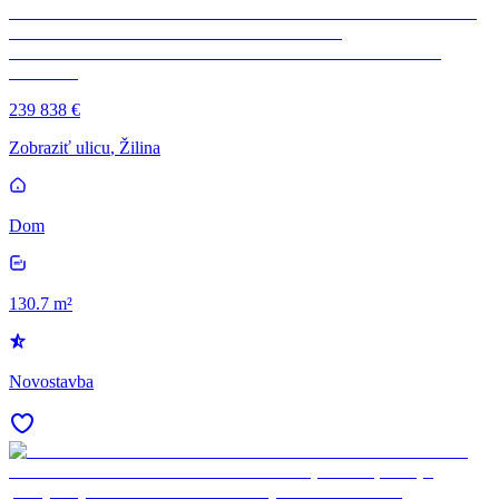
239 838 €
Zobraziť ulicu
, Žilina
Dom
130.7 m²
Novostavba