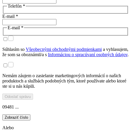
Telefón *
E-mail *
E-mail *
Súhlasím so
Všeobecnými obchodnými podmienkami
a vyhlasujem,
že som sa oboznámil/a s
Informáciou o spracúvaní osobných údajov
.
Nemám záujem o zasielanie marketingových informácií o našich
produktoch a službách podobných tým, ktoré používate alebo ktoré
ste si u nás kúpili.
Odoslať správu
09481 ...
Zobraziť číslo
Alebo