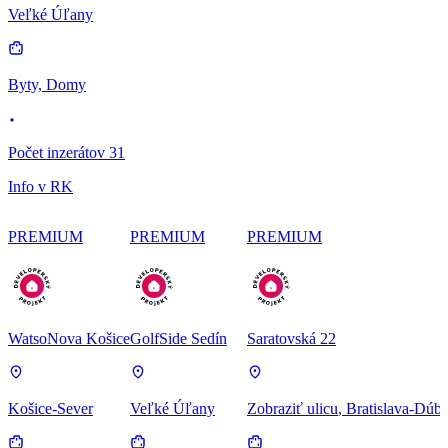
Veľké Úľany
Byty, Domy
Počet inzerátov 31
Info v RK
PREMIUM
PREMIUM
PREMIUM
WatsoNova Košice
GolfSide Sedín
Saratovská 22
Košice-Sever
Veľké Úľany
Zobraziť ulicu
, Bratislava-Dúb