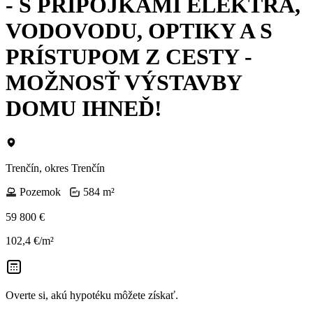
- S PRÍPOJKAMI ELEKTRA,
VODOVODU, OPTIKY A S
PRÍSTUPOM Z CESTY -
MOŽNOSŤ VÝSTAVBY
DOMU IHNEĎ!
Trenčín, okres Trenčín
Pozemok
584 m²
59 800 €
102,4 €/m²
Overte si, akú hypotéku môžete získať.