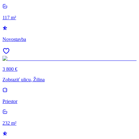
117 m²
Novostavba
3 800 €
Zobraziť ulicu
, Žilina
Priestor
232 m²