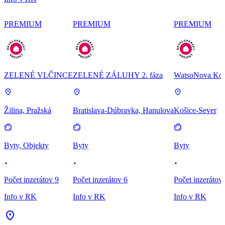
PREMIUM
PREMIUM
PREMIUM
ZELENÉ VLČINCE
ZELENÉ ZÁLUHY 2. fáza
WatsoNova Koš
Žilina, Pražská
Bratislava-Dúbravka, Hanulova
Košice-Sever
Byty, Objekty
Byty
Byty
Počet inzerátov 9
Počet inzerátov 6
Počet inzerátov
Info v RK
Info v RK
Info v RK