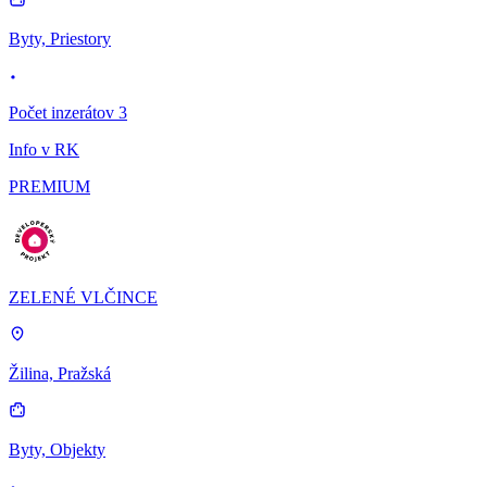
Byty, Priestory
Počet inzerátov 3
Info v RK
PREMIUM
ZELENÉ VLČINCE
Žilina, Pražská
Byty, Objekty