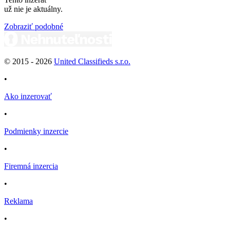
už nie je aktuálny.
Zobraziť podobné
© 2015 -
2026
United Classifieds s.r.o.
•
Ako inzerovať
•
Podmienky inzercie
•
Firemná inzercia
•
Reklama
•