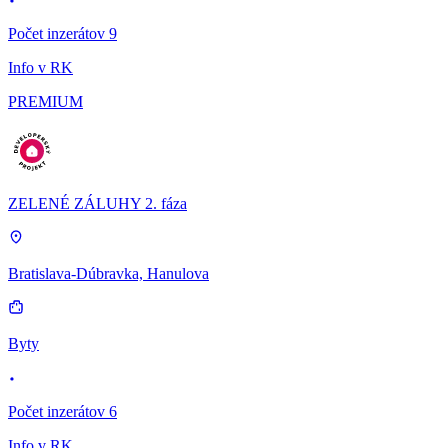
Počet inzerátov 9
Info v RK
PREMIUM
ZELENÉ ZÁLUHY 2. fáza
Bratislava-Dúbravka, Hanulova
Byty
Počet inzerátov 6
Info v RK