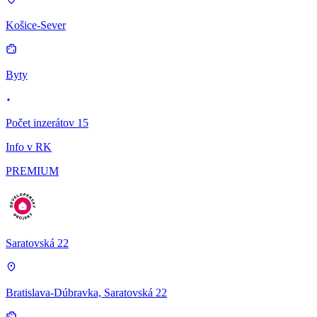
Košice-Sever
Byty
Počet inzerátov 15
Info v RK
PREMIUM
Saratovská 22
Bratislava-Dúbravka, Saratovská 22