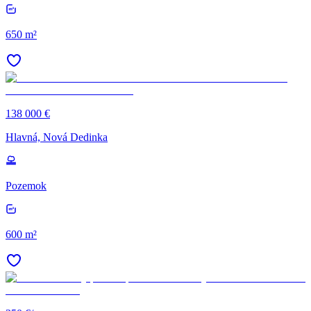
650 m²
138 000 €
Hlavná, Nová Dedinka
Pozemok
600 m²