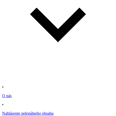
•
O nás
•
Nahlásenie nelegálneho obsahu