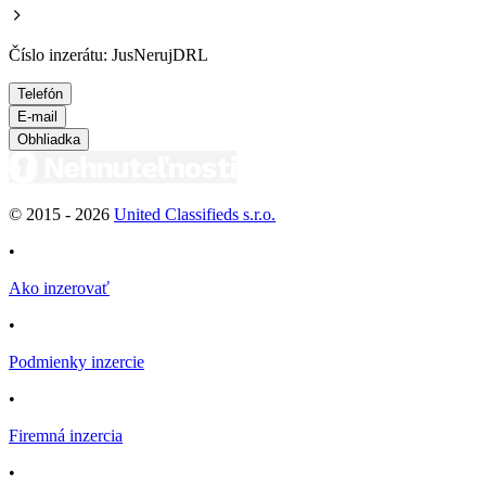
Číslo inzerátu: JusNerujDRL
Telefón
E-mail
Obhliadka
© 2015 -
2026
United Classifieds s.r.o.
•
Ako inzerovať
•
Podmienky inzercie
•
Firemná inzercia
•