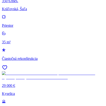
350 €/mes.
Kráľovská, Šaľa
Priestor
35 m²
Čiastočná rekonštrukcia
29 000 €
Kyselica