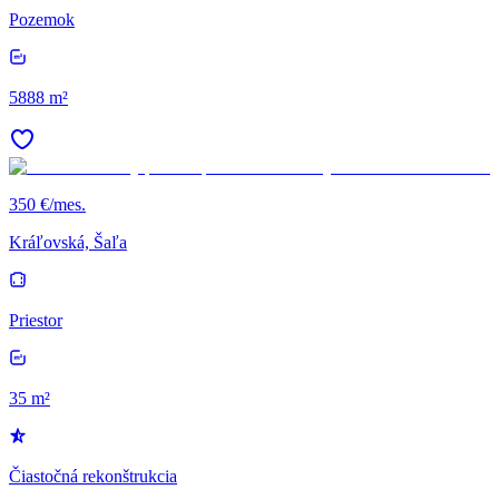
Pozemok
5888 m²
350 €/mes.
Kráľovská, Šaľa
Priestor
35 m²
Čiastočná rekonštrukcia