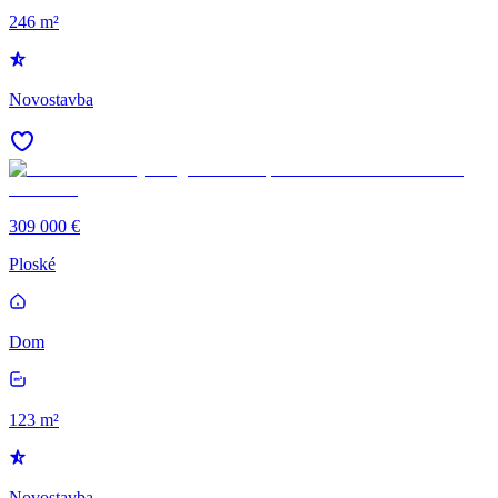
246 m²
Novostavba
309 000 €
Ploské
Dom
123 m²
Novostavba