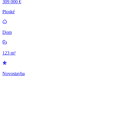
309 000 €
Ploské
Dom
123 m²
Novostavba