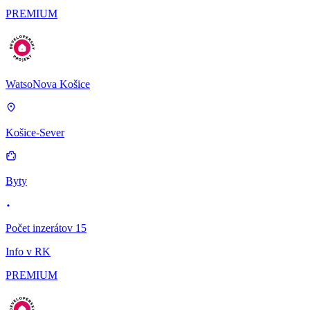
PREMIUM
WatsoNova Košice
Košice-Sever
Byty
Počet inzerátov 15
Info v RK
PREMIUM