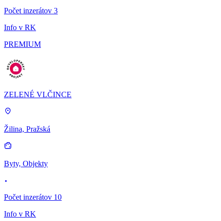
Počet inzerátov 3
Info v RK
PREMIUM
ZELENÉ VLČINCE
Žilina, Pražská
Byty, Objekty
Počet inzerátov 10
Info v RK