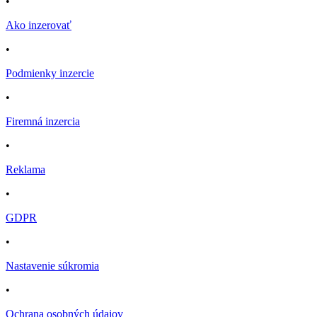
•
Ako inzerovať
•
Podmienky inzercie
•
Firemná inzercia
•
Reklama
•
GDPR
•
Nastavenie súkromia
•
Ochrana osobných údajov