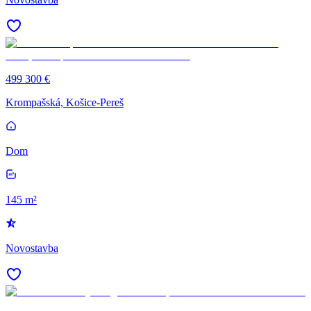
499 300 €
Krompašská, Košice-Pereš
Dom
145 m²
Novostavba