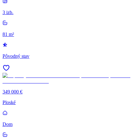
3 izb.
81 m²
Pôvodný stav
349 000 €
Ploské
Dom