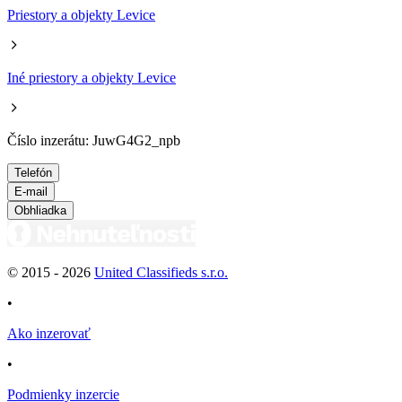
Priestory a objekty Levice
Iné priestory a objekty Levice
Číslo inzerátu: JuwG4G2_npb
Telefón
E-mail
Obhliadka
© 2015 -
2026
United Classifieds s.r.o.
•
Ako inzerovať
•
Podmienky inzercie