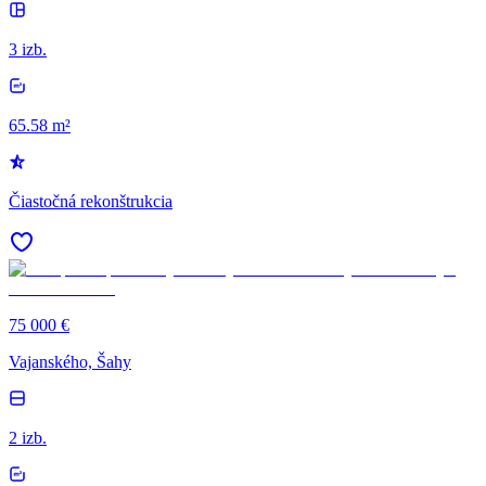
3 izb.
65.58 m²
Čiastočná rekonštrukcia
75 000 €
Vajanského, Šahy
2 izb.