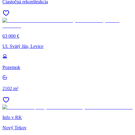
Čiastočná rekonštrukcia
63 000 €
Ul. Svätý Ján, Levice
Pozemok
2102 m²
Info v RK
Nový Tekov