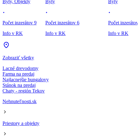
Byty, Objekty
Byty
Byty
Počet inzerátov 9
Počet inzerátov 6
Počet inzerátov
Info v RK
Info v RK
Info v RK
Zobraziť všetky
Lacné drevodomy
Farma na predaj
Najlacnejšie bungalovy
Stánok na predaj
Chaty - región Tekov
Nehnuteľnosti.sk
Priestory a objekty