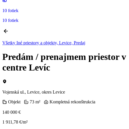
10 fotiek
10 fotiek
Všetky Iné priestory a objekty, Levice, Predaj
Predám / prenajmem priestor v
centre Levíc
Vojenská ul., Levice, okres Levice
Objekt
73 m²
Kompletná rekonštrukcia
140 000 €
1 911,78 €/m²