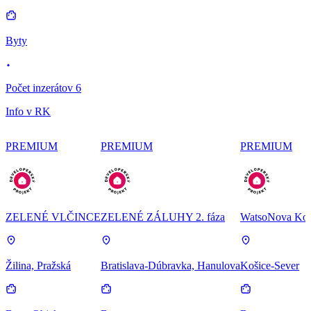
Byty
Počet inzerátov 6
Info v RK
PREMIUM
PREMIUM
PREMIUM
ZELENÉ VLČINCE
ZELENÉ ZÁLUHY 2. fáza
WatsoNova Koš
Žilina, Pražská
Bratislava-Dúbravka, Hanulova
Košice-Sever