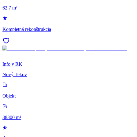
62.7 m²
Kompletná rekonštrukcia
Info v RK
Nový Tekov
Objekt
38300 m²