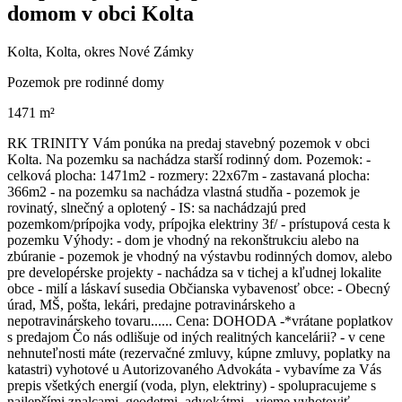
domom v obci Kolta
Kolta, Kolta, okres Nové Zámky
Pozemok pre rodinné domy
1471 m²
RK TRINITY Vám ponúka na predaj stavebný pozemok v obci
Kolta. Na pozemku sa nachádza starší rodinný dom. Pozemok: -
celková plocha: 1471m2 - rozmery: 22x67m - zastavaná plocha:
366m2 - na pozemku sa nachádza vlastná studňa - pozemok je
rovinatý, slnečný a oplotený - IS: sa nachádzajú pred
pozemkom/prípojka vody, prípojka elektriny 3f/ - prístupová cesta k
pozemku Výhody: - dom je vhodný na rekonštrukciu alebo na
zbúranie - pozemok je vhodný na výstavbu rodinných domov, alebo
pre developérske projekty - nachádza sa v tichej a kľudnej lokalite
obce - milí a láskaví susedia Občianska vybavenosť obce: - Obecný
úrad, MŠ, pošta, lekári, predajne potravinárskeho a
nepotravinárskeho tovaru...... Cena: DOHODA -*vrátane poplatkov
s predajom Čo nás odlišuje od iných realitných kancelárii? - v cene
nehnuteľnosti máte (rezervačné zmluvy, kúpne zmluvy, poplatky na
katastri) vyhotové u Autorizovaného Advokáta - vybavíme za Vás
prepis všetkých energií (voda, plyn, elektriny) - spolupracujeme s
najlepšími znalcami, geodetmi, advokátmi - vieme vyhotoviť