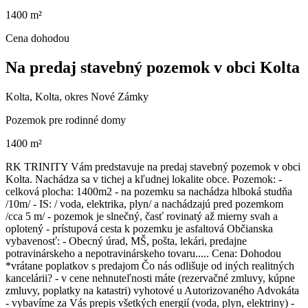
1400 m²
Cena dohodou
Na predaj stavebný pozemok v obci Kolta
Kolta, Kolta, okres Nové Zámky
Pozemok pre rodinné domy
1400 m²
RK TRINITY Vám predstavuje na predaj stavebný pozemok v obci
Kolta. Nachádza sa v tichej a kľudnej lokalite obce. Pozemok: -
celková plocha: 1400m2 - na pozemku sa nachádza hlboká studňa
/10m/ - IS: / voda, elektrika, plyn/ a nachádzajú pred pozemkom
/cca 5 m/ - pozemok je slnečný, časť rovinatý až mierny svah a
oplotený - prístupová cesta k pozemku je asfaltová Občianska
vybavenosť: - Obecný úrad, MŠ, pošta, lekári, predajne
potravinárskeho a nepotravinárskeho tovaru..... Cena: Dohodou
*vrátane poplatkov s predajom Čo nás odlišuje od iných realitných
kancelárii? - v cene nehnuteľnosti máte (rezervačné zmluvy, kúpne
zmluvy, poplatky na katastri) vyhotové u Autorizovaného Advokáta
- vybavíme za Vás prepis všetkých energií (voda, plyn, elektriny) -