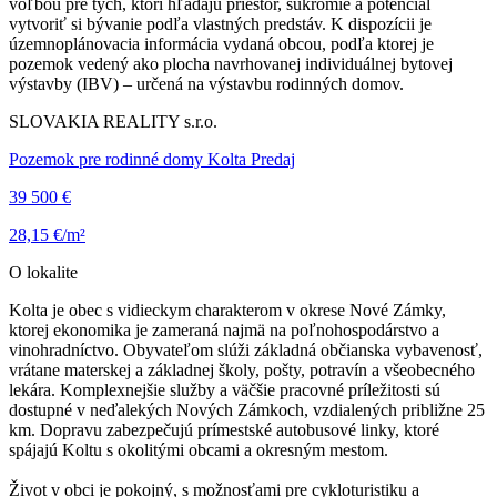
voľbou pre tých, ktorí hľadajú priestor, súkromie a potenciál
vytvoriť si bývanie podľa vlastných predstáv. K dispozícii je
územnoplánovacia informácia vydaná obcou, podľa ktorej je
pozemok vedený ako plocha navrhovanej individuálnej bytovej
výstavby (IBV) – určená na výstavbu rodinných domov.
SLOVAKIA REALITY s.r.o.
Pozemok pre rodinné domy Kolta Predaj
39 500 €
28,15 €/m²
O lokalite
Kolta je obec s vidieckym charakterom v okrese Nové Zámky,
ktorej ekonomika je zameraná najmä na poľnohospodárstvo a
vinohradníctvo. Obyvateľom slúži základná občianska vybavenosť,
vrátane materskej a základnej školy, pošty, potravín a všeobecného
lekára. Komplexnejšie služby a väčšie pracovné príležitosti sú
dostupné v neďalekých Nových Zámkoch, vzdialených približne 25
km. Dopravu zabezpečujú prímestské autobusové linky, ktoré
spájajú Koltu s okolitými obcami a okresným mestom.
Život v obci je pokojný, s možnosťami pre cykloturistiku a