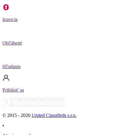
Inzercia
Obľúbené
Hľadania
Prihlásiť sa
© 2015 -
2026
United Classifieds s.r.o.
•