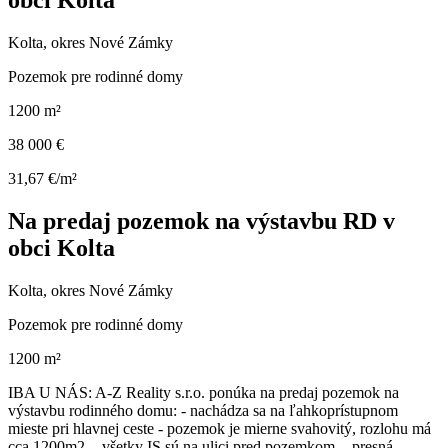
Kolta, okres Nové Zámky
Pozemok pre rodinné domy
1200 m²
38 000 €
31,67 €/m²
Na predaj pozemok na výstavbu RD v
obci Kolta
Kolta, okres Nové Zámky
Pozemok pre rodinné domy
1200 m²
IBA U NÁS: A-Z Reality s.r.o. ponúka na predaj pozemok na
výstavbu rodinného domu: - nachádza sa na ľahkoprístupnom
mieste pri hlavnej ceste - pozemok je mierne svahovitý, rozlohu má
cca 1200m2, - všetky IS sú na ulici pred pozemkom, - presná