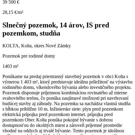
39 500 €
28,15 €/m²
Slnečný pozemok, 14 árov, IS pred
pozemkom, studňa
KOLTA, Kolta, okres Nové Zámky
Pozemok pre rodinné domy
1403 m²
Ponúkame na predaj priestranný stavebný pozemok v obci Kolta s
výmerou 1 403 m², ktorý predstavuje ideálnu príležitosť na výstavbu
rodinného domu, víkendového bývania alebo investičného projektu.
Pozemok disponuje príjemnou kombináciou rovinatého až mierne
svahovitého terénu, čo ponúka zaujímavé možnosti pri navrhovaní
budúcej stavby aj záhrady. Na pozemku sa nachádza vlastná studňa
s hĺbkou približne 10 m. Inžinierske siete: plyn pred pozemkom
elektrická prípojka pred pozemkom internet. prípojka pred
pozemkom Obec Kolta ponúka pokojné bývanie s dobrou
dostupnosťou do okolitých miest a zároveň príjemné prostredie
vhodné na oddych aj trvalé bývanie. Tento pozemok je ideálnou