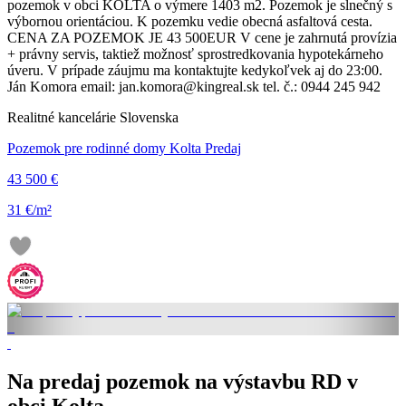
pozemok v obci KOLTA o výmere 1403 m2. Pozemok je slnečný s
výbornou orientáciou. K pozemku vedie obecná asfaltová cesta.
CENA ZA POZEMOK JE 43 500EUR V cene je zahrnutá provízia
+ právny servis, taktiež možnosť sprostredkovania hypotekárneho
úveru. V prípade záujmu ma kontaktujte kedykoľvek aj do 23:00.
Ján Komora email: jan.komora@kingreal.sk tel. č.: 0944 245 942
Realitné kancelárie Slovenska
Pozemok pre rodinné domy Kolta Predaj
43 500 €
31 €/m²
Na predaj pozemok na výstavbu RD v
obci Kolta