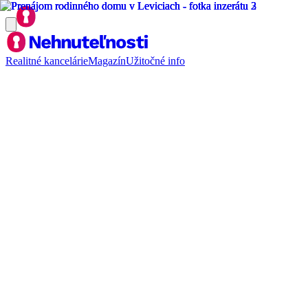
Realitné kancelárie
Magazín
Užitočné info