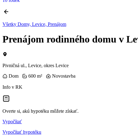
10 fotiek
Všetky Domy, Levice, Prenájom
Prenájom rodinného domu v Le
Pivničná ul., Levice, okres Levice
Dom
600 m²
Novostavba
Info v RK
Overte si, akú hypotéku môžete získať.
Vypočítať
Vypočítať hypotéku