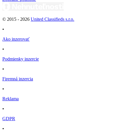
© 2015 -
2026
United Classifieds s.r.o.
•
Ako inzerovať
•
Podmienky inzercie
•
Firemná inzercia
•
Reklama
•
GDPR
•