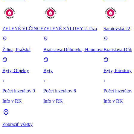
ZELENÉ VLČINCE
ZELENÉ ZÁLUHY 2. fáza
Saratovská 22
Žilina, Pražská
Bratislava-Dúbravka, Hanulova
Bratislava-Dúbr
Byty, Objekty
Byty
Byty, Priestory
Počet inzerátov 9
Počet inzerátov 6
Počet inzerátov
Info v RK
Info v RK
Info v RK
Zobraziť všetky