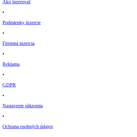
Ako inzerovať
•
Podmienky inzercie
•
Firemná inzercia
•
Reklama
•
GDPR
•
Nastavenie súkromia
•
Ochrana osobných údajov