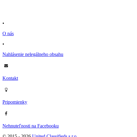
•
O nás
•
Nahlásenie nelegálneho obsahu
Kontakt
Pripomienky
Nehnuteľnosti na Facebooku
© 2015 -
2026
United Classifieds s.r.o.