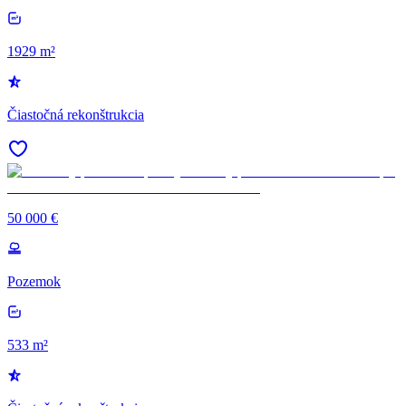
1929 m²
Čiastočná rekonštrukcia
50 000 €
Pozemok
533 m²