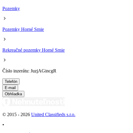
Pozemky
Pozemky Horné Srnie
Rekreačné pozemky Horné Srnie
Číslo inzerátu: JuzjAGincgR
Telefón
E-mail
Obhliadka
© 2015 -
2026
United Classifieds s.r.o.
•