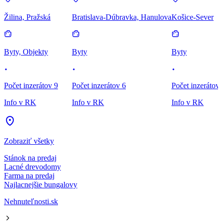
Žilina, Pražská
Bratislava-Dúbravka, Hanulova
Košice-Sever
Byty, Objekty
Byty
Byty
Počet inzerátov 9
Počet inzerátov 6
Počet inzerátov
Info v RK
Info v RK
Info v RK
Zobraziť všetky
Stánok na predaj
Lacné drevodomy
Farma na predaj
Najlacnejšie bungalovy
Nehnuteľnosti.sk