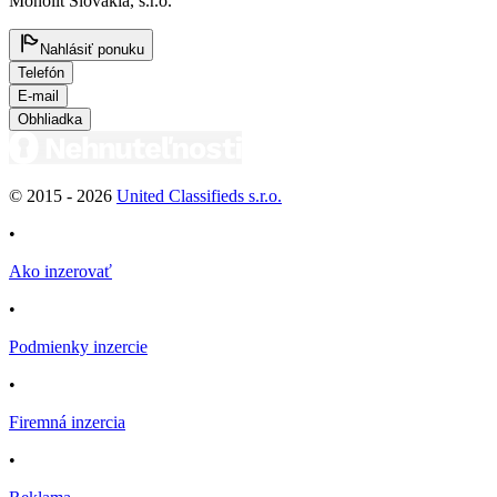
Monolit Slovakia, s.r.o.
Nahlásiť ponuku
Telefón
E-mail
Obhliadka
© 2015 -
2026
United Classifieds s.r.o.
•
Ako inzerovať
•
Podmienky inzercie
•
Firemná inzercia
•