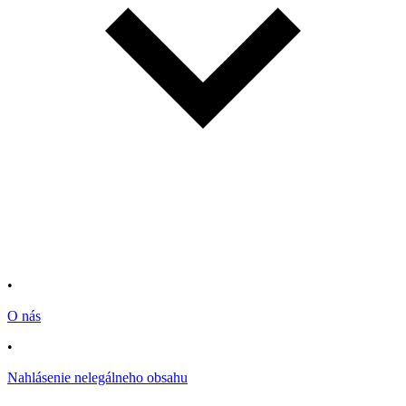
•
O nás
•
Nahlásenie nelegálneho obsahu