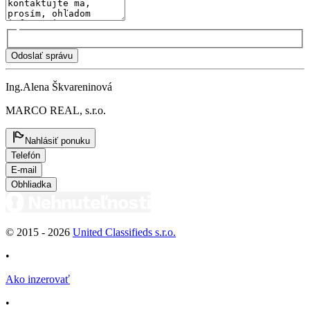
Odoslať správu
Ing.Alena Škvareninová
MARCO REAL, s.r.o.
Nahlásiť ponuku
Telefón
E-mail
Obhliadka
© 2015 -
2026
United Classifieds s.r.o.
•
Ako inzerovať
•