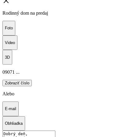
Rodinný dom na predaj
Foto
Video
3D
09071 ...
Zobraziť číslo
Alebo
E-mail
Obhliadka