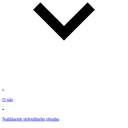
•
O nás
•
Nahlásenie nelegálneho obsahu