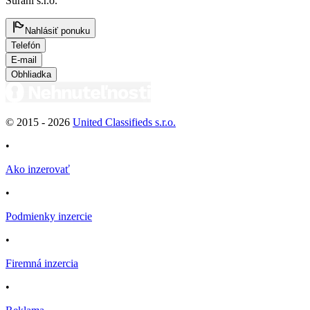
Surani s.r.o.
Nahlásiť ponuku
Telefón
E-mail
Obhliadka
© 2015 -
2026
United Classifieds s.r.o.
•
Ako inzerovať
•
Podmienky inzercie
•
Firemná inzercia
•