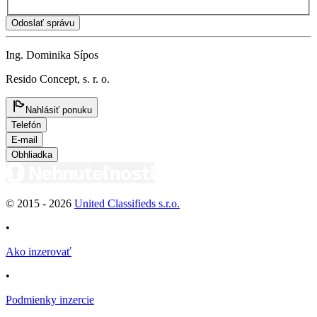
Odoslať správu
Ing. Dominika Sípos
Resido Concept, s. r. o.
Nahlásiť ponuku
Telefón
E-mail
Obhliadka
© 2015 -
2026
United Classifieds s.r.o.
•
Ako inzerovať
•
Podmienky inzercie