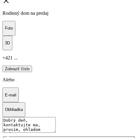
Rodinný dom na predaj
Foto
3D
+421 ...
Zobraziť číslo
Alebo
E-mail
Obhliadka