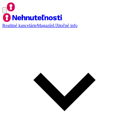
Realitné kancelárie
Magazín
Užitočné info