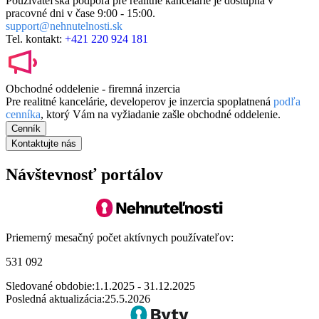
Používateľská podpora pre realitné kancelárie je dostupná v
pracovné dni v čase
9:00 - 15:00.
support@nehnutelnosti.sk
Tel. kontakt:
+421 220 924 181
Obchodné oddelenie - firemná inzercia
Pre realitné kancelárie, developerov je inzercia spoplatnená
podľa
cenníka
, ktorý Vám na vyžiadanie zašle obchodné oddelenie.
Cenník
Kontaktujte nás
Návštevnosť portálov
Priemerný mesačný počet aktívnych používateľov:
531 092
Sledované obdobie:
1.1.2025 - 31.12.2025
Posledná aktualizácia:
25.5.2026