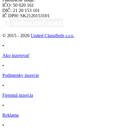
IČO:
50 020 161
DIČ:
21 20 153 101
IČ DPH:
SK2120153101
© 2015 -
2026
United Classifieds s.r.o.
•
Ako inzerovať
•
Podmienky inzercie
•
Firemná inzercia
•
Reklama
•