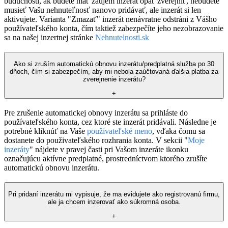
budúcnosti, ak budete mať záujem inzerát opäť zverejniť, nebudete
musieť Vašu nehnuteľnosť nanovo pridávať, ale inzerát si len
aktivujete. Varianta "Zmazať" inzerát nenávratne odstráni z Vášho
používateľského konta, čím taktiež zabezpečíte jeho nezobrazovanie
sa na našej inzertnej stránke
Nehnutelnosti.sk
Ako si zruším automatickú obnovu inzerátu/predplatná služba po 30
dňoch, čím si zabezpečím, aby mi nebola zaúčtovaná ďalšia platba za
zverejnenie inzerátu?
+
Pre zrušenie automatickej obnovy inzerátu sa prihláste do
používateľského konta, cez ktoré ste inzerát pridávali. Následne je
potrebné kliknúť na Vaše
používateľské meno
, vďaka čomu sa
dostanete do použivateľského rozhrania konta. V sekcii "
Moje
inzeráty
" nájdete v pravej časti pri Vašom inzeráte ikonku
označujúcu aktívne predplatné, prostredníctvom ktorého zrušíte
automatickú obnovu inzerátu.
Pri pridaní inzerátu mi vypisuje, že ma evidujete ako registrovanú firmu,
ale ja chcem inzerovať ako súkromná osoba.
+