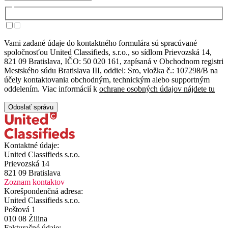
Vami zadané údaje do kontaktného formulára sú spracúvané
spoločnosťou United Classifieds, s.r.o., so sídlom Prievozská 14,
821 09 Bratislava, IČO: 50 020 161, zapísaná v Obchodnom registri
Mestského súdu Bratislava III, oddiel: Sro, vložka č.: 107298/B na
účely kontaktovania obchodným, technickým alebo supportným
oddelením. Viac informácií k
ochrane osobných údajov nájdete tu
Odoslať správu
Kontaktné údaje:
United Classifieds s.r.o.
Prievozská 14
821 09 Bratislava
Zoznam kontaktov
Korešpondenčná adresa:
United Classifieds s.r.o.
Poštová 1
010 08 Žilina
Fakturačné údaje: