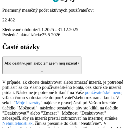
Priemerný mesačný počet aktívnych používateľov:
22 482
Sledované obdobie:
1.1.2025 - 31.12.2025
Posledná aktualizácia:
25.5.2026
Časté otázky
Ako deaktivujem alebo zmažem môj inzerát?
+
V prípade, ak chcete deaktivovať alebo zmazať inzerát, je potrebné
prihlásiť sa do Vášho používateľského konta, cez ktoré ste inzerát
pridali. Následne je potrebné kliknúť na Vaše
používateľské meno
,
vďaka čomu sa dostanete do používateľského rozhrania konta. V
sekcii "
Moje inzeráty
" nájdete v pravej časti pri Vašom inzeráte
tlačidlo "Možnosti", následne postačuje, aby ste klikli na tlačidlo
"Deaktivovať" alebo "Zmazať". Možnosť "Deaktivovať"
zabezpečí, aby sa inzerát prestal zobrazovať na inzertnej stránke
Nehnutelnosti.sk
, čím sa presunie do časti "Neaktívne". V