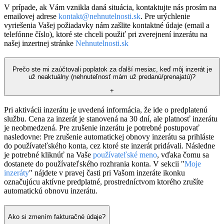
V prípade, ak Vám vznikla daná situácia, kontaktujte nás prosím na
emailovej adrese
kontakt@nehnutelnosti.sk
. Pre urýchlenie
vyriešenia Vašej požiadavky nám zašlite kontaktné údaje (email a
telefónne číslo), ktoré ste chceli použiť pri zverejnení inzerátu na
našej inzertnej stránke
Nehnutelnosti.sk
Prečo ste mi zaúčtovali poplatok za ďalší mesiac, keď môj inzerát je
už neaktuálny (nehnuteľnosť mám už predanú/prenajatú)?
+
Pri aktivácii inzerátu je uvedená informácia, že ide o predplatenú
službu. Cena za inzerát je stanovená na 30 dní, ale platnosť inzerátu
je neobmedzená. Pre zrušenie inzerátu je potrebné postupovať
nasledovne: Pre zrušenie automatickej obnovy inzerátu sa prihláste
do používateľského konta, cez ktoré ste inzerát pridávali. Následne
je potrebné kliknúť na Vaše
používateľské meno
, vďaka čomu sa
dostanete do používateľského rozhrania konta. V sekcii "
Moje
inzeráty
" nájdete v pravej časti pri Vašom inzeráte ikonku
označujúcu aktívne predplatné, prostredníctvom ktorého zrušíte
automatickú obnovu inzerátu.
Ako si zmením fakturačné údaje?