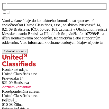
Vami zadané údaje do kontaktného formulára sú spracúvané
spoločnosťou United Classifieds, s.r.o., so sídlom Prievozská 14,
821 09 Bratislava, IČO: 50 020 161, zapísaná v Obchodnom registri
Mestského súdu Bratislava III, oddiel: Sro, vložka č.: 107298/B na
účely kontaktovania obchodným, technickým alebo supportným
oddelením. Viac informácií k
ochrane osobných údajov nájdete tu
Odoslať správu
Kontaktné údaje:
United Classifieds s.r.o.
Prievozská 14
821 09 Bratislava
Zoznam kontaktov
Korešpondenčná adresa:
United Classifieds s.r.o.
Poštová 1
010 08 Žilina
Fakturačné údaje: