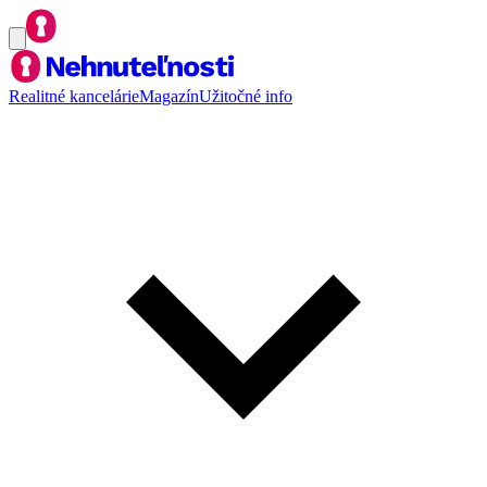
Realitné kancelárie
Magazín
Užitočné info