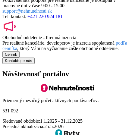
Používateľská podpora pre realitné kancelárie je dostupná v
pracovné dni v čase
9:00 - 15:00.
support@nehnutelnosti.sk
Tel. kontakt:
+421 220 924 181
Obchodné oddelenie - firemná inzercia
Pre realitné kancelárie, developerov je inzercia spoplatnená
podľa
cenníka
, ktorý Vám na vyžiadanie zašle obchodné oddelenie.
Cenník
Kontaktujte nás
Návštevnosť portálov
Priemerný mesačný počet aktívnych používateľov:
531 092
Sledované obdobie:
1.1.2025 - 31.12.2025
Posledná aktualizácia:
25.5.2026