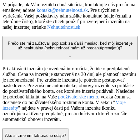
V prípade, ak Vám vznikla daná situácia, kontaktujte nás prosím na
emailovej adrese
kontakt@nehnutelnosti.sk
. Pre urýchlenie
vyriešenia Vašej požiadavky nám zašlite kontaktné údaje (email a
telefónne číslo), ktoré ste chceli použiť pri zverejnení inzerátu na
našej inzertnej stránke
Nehnutelnosti.sk
Prečo ste mi zaúčtovali poplatok za ďalší mesiac, keď môj inzerát je
už neaktuálny (nehnuteľnosť mám už predanú/prenajatú)?
+
Pri aktivácii inzerátu je uvedená informácia, že ide o predplatenú
službu. Cena za inzerát je stanovená na 30 dní, ale platnosť inzerátu
je neobmedzená. Pre zrušenie inzerátu je potrebné postupovať
nasledovne: Pre zrušenie automatickej obnovy inzerátu sa prihláste
do používateľského konta, cez ktoré ste inzerát pridávali. Následne
je potrebné kliknúť na Vaše
používateľské meno
, vďaka čomu sa
dostanete do používateľského rozhrania konta. V sekcii "
Moje
inzeráty
" nájdete v pravej časti pri Vašom inzeráte ikonku
označujúcu aktívne predplatné, prostredníctvom ktorého zrušíte
automatickú obnovu inzerátu.
Ako si zmením fakturačné údaje?