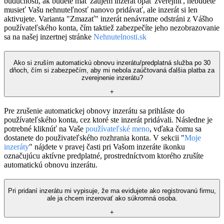
budúcnosti, ak budete mať záujem inzerát opäť zverejniť, nebudete
musieť Vašu nehnuteľnosť nanovo pridávať, ale inzerát si len
aktivujete. Varianta "Zmazať" inzerát nenávratne odstráni z Vášho
používateľského konta, čím taktiež zabezpečíte jeho nezobrazovanie
sa na našej inzertnej stránke
Nehnutelnosti.sk
Ako si zruším automatickú obnovu inzerátu/predplatná služba po 30
dňoch, čím si zabezpečím, aby mi nebola zaúčtovaná ďalšia platba za
zverejnenie inzerátu?
+
Pre zrušenie automatickej obnovy inzerátu sa prihláste do
používateľského konta, cez ktoré ste inzerát pridávali. Následne je
potrebné kliknúť na Vaše
používateľské meno
, vďaka čomu sa
dostanete do použivateľského rozhrania konta. V sekcii "
Moje
inzeráty
" nájdete v pravej časti pri Vašom inzeráte ikonku
označujúcu aktívne predplatné, prostredníctvom ktorého zrušíte
automatickú obnovu inzerátu.
Pri pridaní inzerátu mi vypisuje, že ma evidujete ako registrovanú firmu,
ale ja chcem inzerovať ako súkromná osoba.
+