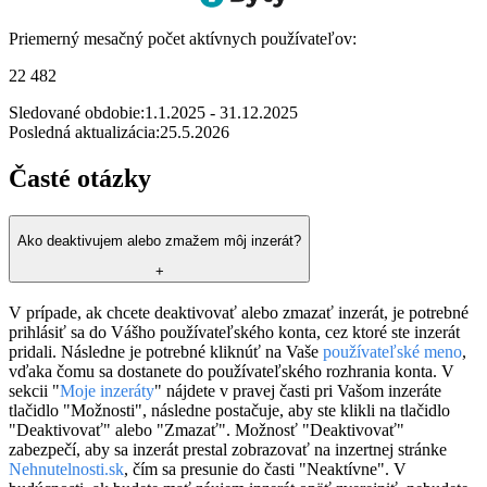
Priemerný mesačný počet aktívnych používateľov:
22 482
Sledované obdobie:
1.1.2025 - 31.12.2025
Posledná aktualizácia:
25.5.2026
Časté otázky
Ako deaktivujem alebo zmažem môj inzerát?
+
V prípade, ak chcete deaktivovať alebo zmazať inzerát, je potrebné
prihlásiť sa do Vášho používateľského konta, cez ktoré ste inzerát
pridali. Následne je potrebné kliknúť na Vaše
používateľské meno
,
vďaka čomu sa dostanete do používateľského rozhrania konta. V
sekcii "
Moje inzeráty
" nájdete v pravej časti pri Vašom inzeráte
tlačidlo "Možnosti", následne postačuje, aby ste klikli na tlačidlo
"Deaktivovať" alebo "Zmazať". Možnosť "Deaktivovať"
zabezpečí, aby sa inzerát prestal zobrazovať na inzertnej stránke
Nehnutelnosti.sk
, čím sa presunie do časti "Neaktívne". V