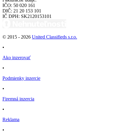
IČO:
50 020 161
DIČ:
21 20 153 101
IČ DPH:
SK2120153101
© 2015 -
2026
United Classifieds s.r.o.
•
Ako inzerovať
•
Podmienky inzercie
•
Firemná inzercia
•
Reklama
•