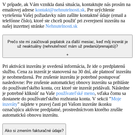
V prípade, ak Vám vznikla daná situácia, kontaktujte nás prosím na
emailovej adrese
kontakt@nehnutelnosti.sk
. Pre urýchlenie
vyriešenia Vašej požiadavky nám zašlite kontaktné údaje (email a
telefónne číslo), ktoré ste chceli použiť pri zverejnení inzerátu na
našej inzertnej stránke
Nehnutelnosti.sk
Prečo ste mi zaúčtovali poplatok za ďalší mesiac, keď môj inzerát je
už neaktuálny (nehnuteľnosť mám už predanú/prenajatú)?
+
Pri aktivácii inzerátu je uvedená informácia, že ide o predplatenú
službu. Cena za inzerát je stanovená na 30 dní, ale platnosť inzerátu
je neobmedzená. Pre zrušenie inzerátu je potrebné postupovať
nasledovne: Pre zrušenie automatickej obnovy inzerátu sa prihláste
do používateľského konta, cez ktoré ste inzerát pridávali. Následne
je potrebné kliknúť na Vaše
používateľské meno
, vďaka čomu sa
dostanete do používateľského rozhrania konta. V sekcii "
Moje
inzeráty
" nájdete v pravej časti pri Vašom inzeráte ikonku
označujúcu aktívne predplatné, prostredníctvom ktorého zrušíte
automatickú obnovu inzerátu.
Ako si zmením fakturačné údaje?