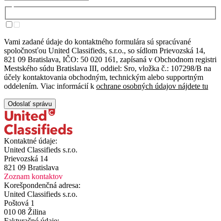
Vami zadané údaje do kontaktného formulára sú spracúvané
spoločnosťou United Classifieds, s.r.o., so sídlom Prievozská 14,
821 09 Bratislava, IČO: 50 020 161, zapísaná v Obchodnom registri
Mestského súdu Bratislava III, oddiel: Sro, vložka č.: 107298/B na
účely kontaktovania obchodným, technickým alebo supportným
oddelením. Viac informácií k
ochrane osobných údajov nájdete tu
Odoslať správu
Kontaktné údaje:
United Classifieds s.r.o.
Prievozská 14
821 09 Bratislava
Zoznam kontaktov
Korešpondenčná adresa:
United Classifieds s.r.o.
Poštová 1
010 08 Žilina
Fakturačné údaje: