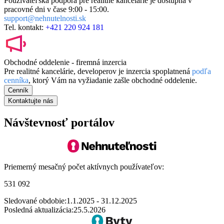
Používateľská podpora pre realitné kancelárie je dostupná v
pracovné dni v čase
9:00 - 15:00.
support@nehnutelnosti.sk
Tel. kontakt:
+421 220 924 181
Obchodné oddelenie - firemná inzercia
Pre realitné kancelárie, developerov je inzercia spoplatnená
podľa
cenníka
, ktorý Vám na vyžiadanie zašle obchodné oddelenie.
Cenník
Kontaktujte nás
Návštevnosť portálov
Priemerný mesačný počet aktívnych používateľov:
531 092
Sledované obdobie:
1.1.2025 - 31.12.2025
Posledná aktualizácia:
25.5.2026