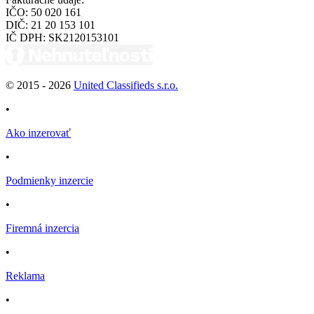
IČO:
50 020 161
DIČ:
21 20 153 101
IČ DPH:
SK2120153101
© 2015 -
2026
United Classifieds s.r.o.
•
Ako inzerovať
•
Podmienky inzercie
•
Firemná inzercia
•
Reklama
•