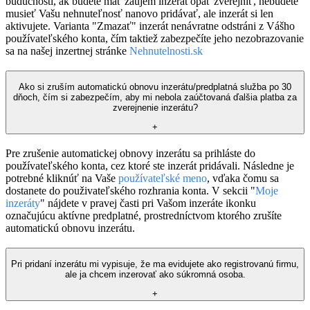
budúcnosti, ak budete mať záujem inzerát opäť zverejniť, nebudete
musieť Vašu nehnuteľnosť nanovo pridávať, ale inzerát si len
aktivujete. Varianta "Zmazať" inzerát nenávratne odstráni z Vášho
používateľského konta, čím taktiež zabezpečíte jeho nezobrazovanie
sa na našej inzertnej stránke
Nehnutelnosti.sk
Ako si zruším automatickú obnovu inzerátu/predplatná služba po 30
dňoch, čím si zabezpečím, aby mi nebola zaúčtovaná ďalšia platba za
zverejnenie inzerátu?
+
Pre zrušenie automatickej obnovy inzerátu sa prihláste do
používateľského konta, cez ktoré ste inzerát pridávali. Následne je
potrebné kliknúť na Vaše
používateľské meno
, vďaka čomu sa
dostanete do použivateľského rozhrania konta. V sekcii "
Moje
inzeráty
" nájdete v pravej časti pri Vašom inzeráte ikonku
označujúcu aktívne predplatné, prostredníctvom ktorého zrušíte
automatickú obnovu inzerátu.
Pri pridaní inzerátu mi vypisuje, že ma evidujete ako registrovanú firmu,
ale ja chcem inzerovať ako súkromná osoba.
+