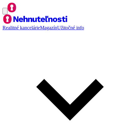
Realitné kancelárie
Magazín
Užitočné info