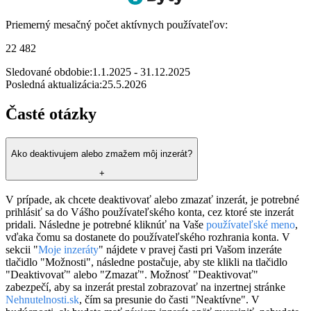
Priemerný mesačný počet aktívnych používateľov:
22 482
Sledované obdobie:
1.1.2025 - 31.12.2025
Posledná aktualizácia:
25.5.2026
Časté otázky
Ako deaktivujem alebo zmažem môj inzerát?
+
V prípade, ak chcete deaktivovať alebo zmazať inzerát, je potrebné
prihlásiť sa do Vášho používateľského konta, cez ktoré ste inzerát
pridali. Následne je potrebné kliknúť na Vaše
používateľské meno
,
vďaka čomu sa dostanete do používateľského rozhrania konta. V
sekcii "
Moje inzeráty
" nájdete v pravej časti pri Vašom inzeráte
tlačidlo "Možnosti", následne postačuje, aby ste klikli na tlačidlo
"Deaktivovať" alebo "Zmazať". Možnosť "Deaktivovať"
zabezpečí, aby sa inzerát prestal zobrazovať na inzertnej stránke
Nehnutelnosti.sk
, čím sa presunie do časti "Neaktívne". V