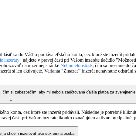
ihlásiť sa do Vášho používateľského konta, cez ktoré ste inzerát pridal
e inzeráty
" nájdete v pravej časti pri Vašom inzeráte tlačidlo "Možnosti
zobrazovať na inzertnej stránke
Nehnutelnosti.sk
, čím sa presunie do č
zerát si len aktivujete. Varianta "Zmazať" inzerát nenávratne odstráni
, čím si zabezpečím, aby mi nebola zaúčtovaná ďalšia platba za zverejnenie
+
kého konta, cez ktoré ste inzerát pridávali. Následne je potrebné klikn
 pravej časti pri Vašom inzeráte ikonku označujúcu aktívne predplatné,
 ale ja chcem inzerovať ako súkromná osoba.