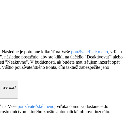
i. Následne je potrebné kliknúť na Vaše
používateľské meno
, vďaka
", následne postačuje, aby ste klikli na tlačidlo "Deaktivovať" alebo
asti "Neaktívne". V budúcnosti, ak budete mať záujem inzerát opäť
 z Vášho používateľského konta, čím taktiež zabezpečíte jeho
 inzerátu?
úť na Vaše
používateľské meno
, vďaka čomu sa dostanete do
 prostredníctvom ktorého zrušíte automatickú obnovu inzerátu.