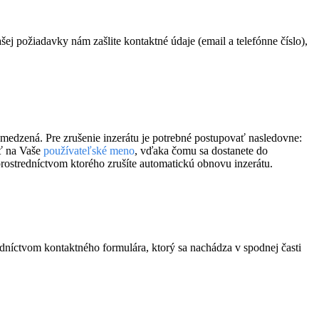
ašej požiadavky nám zašlite kontaktné údaje (email a telefónne číslo),
eobmedzená. Pre zrušenie inzerátu je potrebné postupovať nasledovne:
úť na Vaše
používateľské meno
, vďaka čomu sa dostanete do
 prostredníctvom ktorého zrušíte automatickú obnovu inzerátu.
dníctvom kontaktného formulára, ktorý sa nachádza v spodnej časti