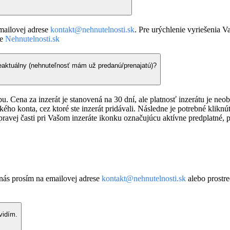
emailovej adrese
kontakt@nehnutelnosti.sk
. Pre urýchlenie vyriešenia V
ke
Nehnutelnosti.sk
neaktuálny (nehnuteľnosť mám už predanú/prenajatú)?
žbu. Cena za inzerát je stanovená na 30 dní, ale platnosť inzerátu je n
kého konta, cez ktoré ste inzerát pridávali. Následne je potrebné klikn
 pravej časti pri Vašom inzeráte ikonku označujúcu aktívne predplatné,
nás prosím na emailovej adrese
kontakt@nehnutelnosti.sk
alebo prostre
vidím.