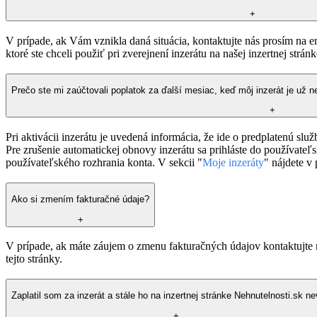
+
V prípade, ak Vám vznikla daná situácia, kontaktujte nás prosím na 
ktoré ste chceli použiť pri zverejnení inzerátu na našej inzertnej strán
Prečo ste mi zaúčtovali poplatok za ďalší mesiac, keď môj inzerát je už 
+
Pri aktivácii inzerátu je uvedená informácia, že ide o predplatenú slu
Pre zrušenie automatickej obnovy inzerátu sa prihláste do používateľs
používateľského rozhrania konta. V sekcii "
Moje inzeráty
" nájdete v
Ako si zmením fakturačné údaje?
+
V prípade, ak máte záujem o zmenu fakturačných údajov kontaktujte 
tejto stránky.
Zaplatil som za inzerát a stále ho na inzertnej stránke Nehnutelnosti.sk ne
+