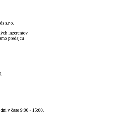
s s.r.o.
ných inzerentov.
iamo predajcu
0.
 dni v čase
9:00 - 15:00.