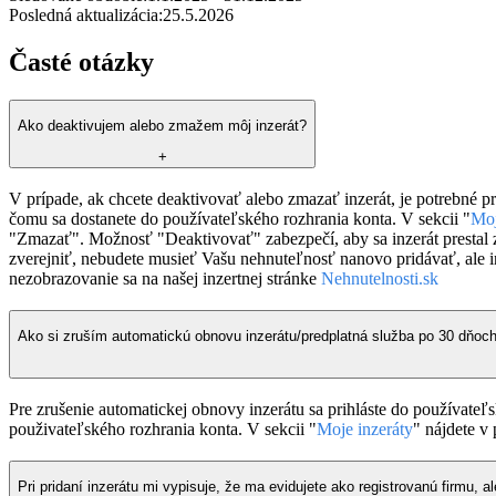
Posledná aktualizácia:
25.5.2026
Časté otázky
Ako deaktivujem alebo zmažem môj inzerát?
+
V prípade, ak chcete deaktivovať alebo zmazať inzerát, je potrebné pr
čomu sa dostanete do používateľského rozhrania konta. V sekcii "
Moj
"Zmazať". Možnosť "Deaktivovať" zabezpečí, aby sa inzerát prestal 
zverejniť, nebudete musieť Vašu nehnuteľnosť nanovo pridávať, ale in
nezobrazovanie sa na našej inzertnej stránke
Nehnutelnosti.sk
Ako si zruším automatickú obnovu inzerátu/predplatná služba po 30 dňoch
Pre zrušenie automatickej obnovy inzerátu sa prihláste do používateľs
použivateľského rozhrania konta. V sekcii "
Moje inzeráty
" nájdete v
Pri pridaní inzerátu mi vypisuje, že ma evidujete ako registrovanú firmu,