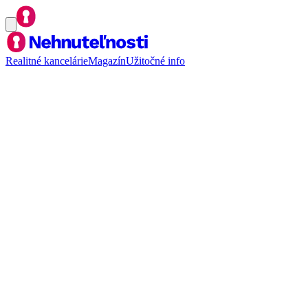
Realitné kancelárie
Magazín
Užitočné info