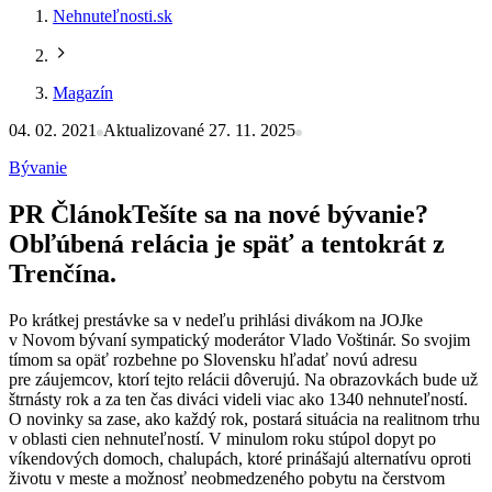
Nehnuteľnosti.sk
Magazín
04. 02. 2021
Aktualizované 27. 11. 2025
Bývanie
PR Článok
Tešíte sa na nové bývanie?
Obľúbená relácia je späť a tentokrát z
Trenčína.
Po krátkej prestávke sa v nedeľu prihlási divákom na JOJke
v Novom bývaní sympatický moderátor Vlado Voštinár. So svojim
tímom sa opäť rozbehne po Slovensku hľadať novú adresu
pre záujemcov, ktorí tejto relácii dôverujú. Na obrazovkách bude už
štrnásty rok a za ten čas diváci videli viac ako 1340 nehnuteľností.
O novinky sa zase, ako každý rok, postará situácia na realitnom trhu
v oblasti cien nehnuteľností. V minulom roku stúpol dopyt po
víkendových domoch, chalupách, ktoré prinášajú alternatívu oproti
životu v meste a možnosť neobmedzeného pobytu na čerstvom