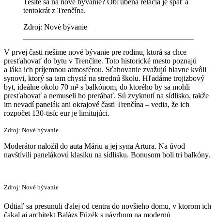
Tešíte sa na nové bývanie? Obľúbená relácia je späť a
tentokrát z Trenčína.
Zdroj: Nové bývanie
V prvej časti riešime nové bývanie pre rodinu, ktorá sa chce
presťahovať do bytu v Trenčíne. Toto historické mesto poznajú
a láka ich príjemnou atmosférou. Sťahovanie zvažujú hlavne kvôli
synovi, ktorý sa tam chystá na strednú školu. Hľadáme trojizbový
byt, ideálne okolo 70 m² s balkónom, do ktorého by sa mohli
presťahovať a nemuseli ho prerábať. Sú zvyknutí na sídlisko, takže
im nevadí panelák ani okrajové časti Trenčína – vedia, že ich
rozpočet 130-tisíc eur je limitujúci.
Zdroj: Nové bývanie
Moderátor naložil do auta Máriu a jej syna Artura. Na úvod
navštívili panelákovú klasiku na sídlisku. Bonusom boli tri balkóny.
Zdroj: Nové bývanie
Odtiaľ sa presunuli ďalej od centra do novšieho domu, v ktorom ich
čakal aj architekt Balázs Füzék s návrhom na modernú