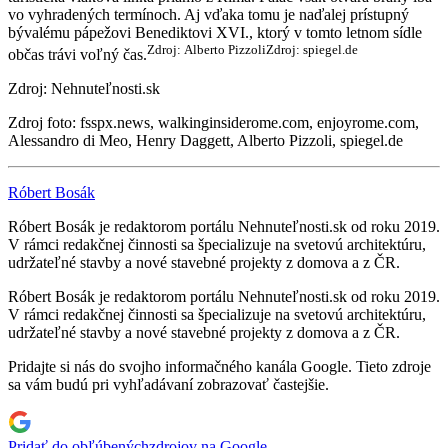
vo vyhradených termínoch. Aj vďaka tomu je naďalej prístupný
bývalému pápežovi Benediktovi XVI., ktorý v tomto letnom sídle
Zdroj: Alberto Pizzoli
Zdroj: spiegel.de
občas trávi voľný čas.
Zdroj: Nehnuteľnosti.sk
Zdroj foto: fsspx.news, walkinginsiderome.com, enjoyrome.com,
Alessandro di Meo, Henry Daggett, Alberto Pizzoli, spiegel.de
Róbert Bosák
Róbert Bosák je redaktorom portálu Nehnuteľnosti.sk od roku 2019.
V rámci redakčnej činnosti sa špecializuje na svetovú architektúru,
udržateľné stavby a nové stavebné projekty z domova a z ČR.
Róbert Bosák je redaktorom portálu Nehnuteľnosti.sk od roku 2019.
V rámci redakčnej činnosti sa špecializuje na svetovú architektúru,
udržateľné stavby a nové stavebné projekty z domova a z ČR.
Pridajte si nás do svojho informačného kanála Google. Tieto zdroje
sa vám budú pri vyhľadávaní zobrazovať častejšie.
Pridať do obľúbených
zdrojov na Google