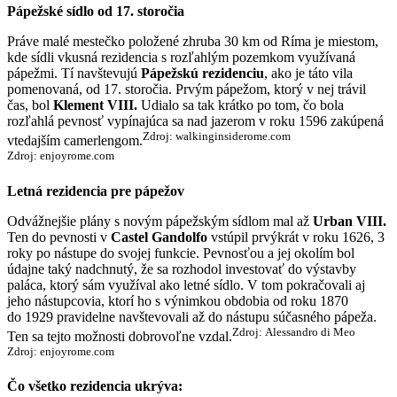
Pápežské sídlo od 17. storočia
Práve malé mestečko položené zhruba 30 km od Ríma je miestom,
kde sídli vkusná rezidencia s rozľahlým pozemkom využívaná
pápežmi. Tí navštevujú
Pápežskú rezidenciu
, ako je táto vila
pomenovaná, od 17. storočia. Prvým pápežom, ktorý v nej trávil
čas, bol
Klement VIII.
Udialo sa tak krátko po tom, čo bola
rozľahlá pevnosť vypínajúca sa nad jazerom v roku 1596 zakúpená
Zdroj: walkinginsiderome.com
vtedajším camerlengom.
Zdroj: enjoyrome.com
Letná rezidencia pre pápežov
Odvážnejšie plány s novým pápežským sídlom mal až
Urban VIII.
Ten do pevnosti v
Castel Gandolfo
vstúpil prvýkrát v roku 1626, 3
roky po nástupe do svojej funkcie. Pevnosťou a jej okolím bol
údajne taký nadchnutý, že sa rozhodol investovať do výstavby
paláca, ktorý sám využíval ako letné sídlo. V tom pokračovali aj
jeho nástupcovia, ktorí ho s výnimkou obdobia od roku 1870
do 1929 pravidelne navštevovali až do nástupu súčasného pápeža.
Zdroj: Alessandro di Meo
Ten sa tejto možnosti dobrovoľne vzdal.
Zdroj: enjoyrome.com
Čo všetko rezidencia ukrýva: