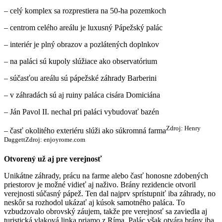
– celý komplex sa rozprestiera na 50-ha pozemkoch
– centrom celého areálu je luxusný Pápežský palác
– interiér je plný obrazov a pozlátených doplnkov
– na paláci sú kupoly slúžiace ako observatórium
– súčasťou areálu sú pápežské záhrady Barberini
– v záhradách sú aj ruiny paláca cisára Domiciána
– Ján Pavol II. nechal pri paláci vybudovať bazén
Zdroj: Henry
– časť okolitého exteriéru slúži ako súkromná farma
Daggett
Zdroj: enjoyrome.com
Otvorený už aj pre verejnosť
Unikátne záhrady, prácu na farme alebo časť honosne zdobených
priestorov je možné vidieť aj naživo. Brány rezidencie otvoril
verejnosti súčasný pápež. Ten dal najprv sprístupniť iba záhrady, no
neskôr sa rozhodol ukázať aj kúsok samotného paláca. To
vzbudzovalo obrovský záujem, takže pre verejnosť sa zaviedla aj
turistická vlaková linka priamo z Ríma. Palác však otvára brány iba