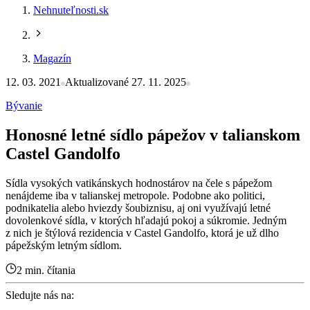
Nehnuteľnosti.sk
Magazín
12. 03. 2021
Aktualizované 27. 11. 2025
Bývanie
Honosné letné sídlo pápežov v talianskom
Castel Gandolfo
Sídla vysokých vatikánskych hodnostárov na čele s pápežom
nenájdeme iba v talianskej metropole. Podobne ako politici,
podnikatelia alebo hviezdy šoubiznisu, aj oni využívajú letné
dovolenkové sídla, v ktorých hľadajú pokoj a súkromie. Jedným
z nich je štýlová rezidencia v Castel Gandolfo, ktorá je už dlho
pápežským letným sídlom.
2 min. čítania
Sledujte nás na: