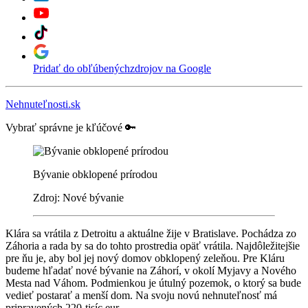
Pridať do obľúbených
zdrojov na Google
Nehnuteľnosti.sk
Vybrať správne je kľúčové 🔑
Bývanie obklopené prírodou
Zdroj: Nové bývanie
Klára sa vrátila z Detroitu a aktuálne žije v Bratislave. Pochádza zo
Záhoria a rada by sa do tohto prostredia opäť vrátila. Najdôležitejšie
pre ňu je, aby bol jej nový domov obklopený zeleňou. Pre Kláru
budeme hľadať nové bývanie na Záhorí, v okolí Myjavy a Nového
Mesta nad Váhom. Podmienkou je útulný pozemok, o ktorý sa bude
vedieť postarať a menší dom. Na svoju novú nehnuteľnosť má
pripravených 220-tisíc eur.