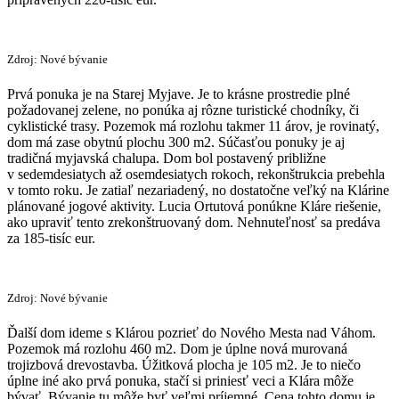
Zdroj: Nové bývanie
Prvá ponuka je na Starej Myjave. Je to krásne prostredie plné
požadovanej zelene, no ponúka aj rôzne turistické chodníky, či
cyklistické trasy. Pozemok má rozlohu takmer 11 árov, je rovinatý,
dom má zase obytnú plochu 300 m2. Súčasťou ponuky je aj
tradičná myjavská chalupa. Dom bol postavený približne
v sedemdesiatych až osemdesiatych rokoch, rekonštrukcia prebehla
v tomto roku. Je zatiaľ nezariadený, no dostatočne veľký na Klárine
plánované jogové aktivity. Lucia Ortutová ponúkne Kláre riešenie,
ako upraviť tento zrekonštruovaný dom. Nehnuteľnosť sa predáva
za 185-tisíc eur.
Zdroj: Nové bývanie
Ďalší dom ideme s Klárou pozrieť do Nového Mesta nad Váhom.
Pozemok má rozlohu 460 m2. Dom je úplne nová murovaná
trojizbová drevostavba. Úžitková plocha je 105 m2. Je to niečo
úplne iné ako prvá ponuka, stačí si priniesť veci a Klára môže
bývať. Bývanie tu môže byť veľmi príjemné. Cena tohto domu je