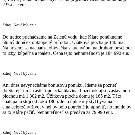
235-tisíc eur.
Zdroj: Nové bývanie
Do tretice prichádzame na Zelenú vodu, kde Kláre ponúkneme
útulný domček obklopený prírodou. Úžitková plocha je 140 m2.
Na prízemí sa nachádza obývačka s kuchyňou, na druhom poschodí
tri izby, kúpeľňa a toaleta. Cena tejto nehnuteľnosti je 184 990 eur.
Zdroj: Nové bývanie
Ani dnes nevynecháme bonusovú ponuku. Ideme sa pozrieť
do Starej Turej, časti Topolecká hlavina. Pozemok aj so zastavanou
plochou má 1 302 m2. Úžitková plocha domu je 165 m2. Táto
chalupa tu stojí od roku 1865. Je to úplne iný štýl bývania
a na celoročný život v nej by bolo potrebné ju upraviť, no mohlo by
sa to Kláre páčiť. Nehnuteľnosť sa predáva za 79 990 eur.
Zdroj: Nové bývanie