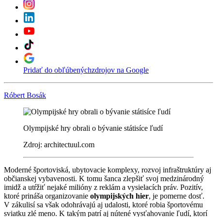
Pridať do obľúbených
zdrojov na Google
Róbert Bosák
Olympijské hry obrali o bývanie státisíce ľudí
Zdroj: architectuul.com
Moderné športoviská, ubytovacie komplexy, rozvoj infraštruktúry aj
občianskej vybavenosti. K tomu šanca zlepšiť svoj medzinárodný
imidž a utŕžiť nejaké milióny z reklám a vysielacích práv. Pozitív,
ktoré prináša organizovanie
olympijských hier
, je pomerne dosť.
V zákulisí sa však odohrávajú aj udalosti, ktoré robia športovému
sviatku zlé meno. K takým patrí aj nútené vysťahovanie ľudí, ktorí