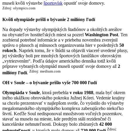
museli kvôli výstavbe
športovísk
opustiť svoje domovy.
Zdroj: olympics.com
Kvôli olympiáde prišli o bývanie 2 milióny ľudí
Na dopady výstavby olympijských štadiónov a okolitých areálov
na obyvateľov hostiteľských miest sa pozrel
Washington Post
. Ten
zozbieral potrebné informácie a v priebehu novembra zverejnil
správu o plusoch aj mínusoch organizovania hier v posledných
50
rokoch
. Napriek tomu, že v štúdii sa objavili viaceré uvedené plusy,
jej výsledky boli pre mnohých športových fanúšikov obrovským
„vytriezvením“. Podľa údajov amerického denníka totiž kvôli
príprave vybraných olympiád museli opustiť svoje domovy až
2
Zdroj: medium.com
milióny ľudí
.
OH v Soule – o bývanie prišlo vyše 700 000 ľudí
Olympiáda v Soule
, ktorá prebehla
v roku 1988
, mala byť okrem
iného ukážkou obrovského pokroku Južnej Kórei. Vedenie krajiny
sa chcelo prezentovať v najlepšom svetle, čo vyústilo do výstavby
megalomanského olympijského komplexu zaberajúceho niekoľko
štvrtí. Keďže Soul nedisponoval množstvom voľných pozemkov,
stavať sa muselo na mieste, kde predtým stáli rezidenčné či
kancelárske nehnuteľnosti. Dokopy bolo zbúraných
42 000
Zdroj:
nehnuteľností
, v ktorých malo domov až
720 000 ľudí
.