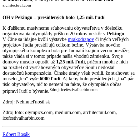
architectuul.com
OH v Pekingu – presídlených bolo 1,25 mil. ľudí
K ďalšiemu masívnemu sťahovaniu obyvateľstva v dôsledku
organizovania olympiády prišlo o 20 rokov neskôr v
Pekingu
.
V Číne sa údajne kvôli výstavbe
mrakodrapov
či iných veľkých
projektov ľudia presídľujú celkom bežne. Výstavba nového
olympijského komplexu bola pre ľudnatú krajinu vecou prestíže,
takže vláda si v tomto prípade našla vhodnú zámienku. Svoje
domovy muselo opustiť až
1,25 mil. ľudí
, pričom mnohí z nich
na rozdiel od vysťahovaných obyvateľov Soulu nedostali
dostatočnú kompenzáciu. Čínske úrady však tvrdili, že sťahovať sa
muselo „len“
vyše 6000 ľudí
. Aj keby bolo presídlených „iba“ pár
tisíc obyvateľov, nič to nemení na fakte, že olympiáda občas
Zdroj: icefestivalharbin.com
pripraví ľudí o bývanie.
Zdroj: Nehnuteľnosti.sk
Zdroj foto: olympics.com, medium.com, architectuul.com,
icefestivalharbin.com
Róbert Bosák