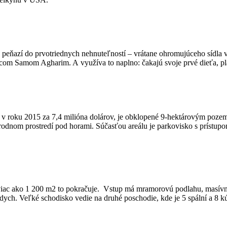
h peňazí do prvotriednych nehnuteľností – vrátane ohromujúceho sídla 
ncom Samom Agharim. A využíva to naplno: čakajú svoje prvé dieťa, plá
šte v roku 2015 za 7,4 milióna dolárov, je obklopené 9-hektárovým poz
odnom prostredí pod horami. Súčasťou areálu je parkovisko s prístupo
viac ako 1 200 m2 to pokračuje. Vstup má mramorovú podlahu, masívne
dych. Veľké schodisko vedie na druhé poschodie, kde je 5 spální a 8 