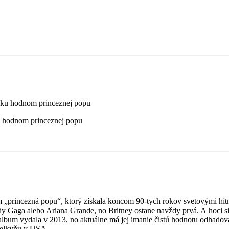
u hodnom princeznej popu
om „princezná popu“, ktorý získala koncom 90-tych rokov svetovými hi
y Gaga alebo Ariana Grande, no Britney ostane navždy prvá. A hoci si 
bum vydala v 2013, no aktuálne má jej imanie čistú hodnotu odhadova
melkyňu v USA.