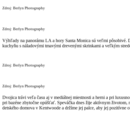
Zdroj: Berlyn Photography
Zdroj: Berlyn Photography
Výhľady na panorámu LA a hory Santa Monica sú veľmi pôsobivé. Dok
kuchyňu s náladovými tmavými drevenými skrinkami a veľkým stredový
Zdroj: Berlyn Photography
Zdroj: Berlyn Photography
Dvojica trávi veľa času aj v mediálnej miestnosti a herni a pri lux
pri bazéne zbytočne opúšťať. Speváčka dnes žije aktívnym životom, n
detského domova v Kentwoode a držíme jej palce, aby jej pozitívne o