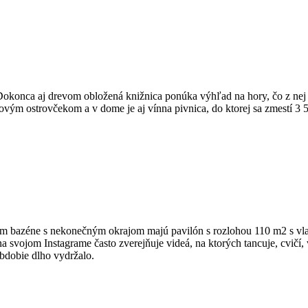
onca aj drevom obložená knižnica ponúka výhľad na hory, čo z nej ro
m ostrovčekom a v dome je aj vínna pivnica, do ktorej sa zmestí 3 50
usnom bazéne s nekonečným okrajom majú pavilón s rozlohou 110 m2 s v
a svojom Instagrame často zverejňuje videá, na ktorých tancuje, cvičí,
bdobie dlho vydržalo.