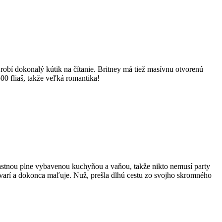
bí dokonalý kútik na čítanie. Britney má tiež masívnu otvorenú
0 fliaš, takže veľká romantika!
lastnou plne vybavenou kuchyňou a vaňou, takže nikto nemusí party
 varí a dokonca maľuje. Nuž, prešla dlhú cestu zo svojho skromného