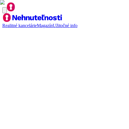
Realitné kancelárie
Magazín
Užitočné info