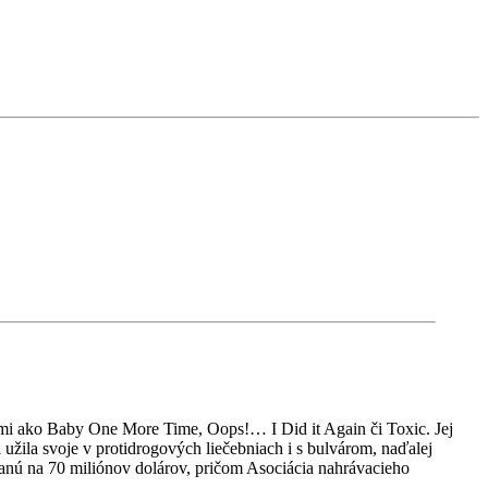
tmi ako Baby One More Time, Oops!… I Did it Again či Toxic. Jej
užila svoje v protidrogových liečebniach i s bulvárom, naďalej
nú na 70 miliónov dolárov, pričom Asociácia nahrávacieho