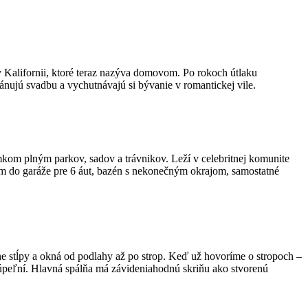
v Kalifornii, ktoré teraz nazýva domovom. Po rokoch útlaku
nujú svadbu a vychutnávajú si bývanie v romantickej vile.
emkom plným parkov, sadov a trávnikov. Leží v celebritnej komunite
m do garáže pre 6 áut, bazén s nekonečným okrajom, samostatné
 stĺpy a okná od podlahy až po strop. Keď už hovoríme o stropoch –
kúpeľní. Hlavná spálňa má závideniahodnú skriňu ako stvorenú