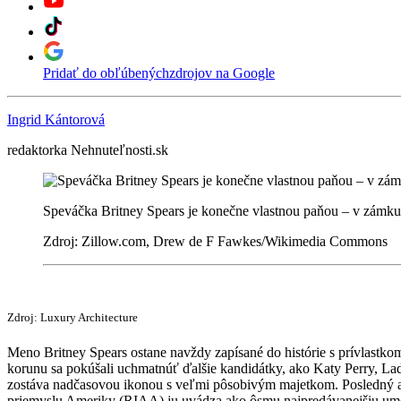
Pridať do obľúbených
zdrojov na Google
Ingrid Kántorová
redaktorka Nehnuteľnosti.sk
Speváčka Britney Spears je konečne vlastnou paňou – v zámk
Zdroj: Zillow.com, Drew de F Fawkes/Wikimedia Commons
Zdroj: Luxury Architecture
Meno Britney Spears ostane navždy zapísané do histórie s prívlastk
korunu sa pokúšali uchmatnúť ďalšie kandidátky, ako Katy Perry, Lad
zostáva nadčasovou ikonou s veľmi pôsobivým majetkom. Posledný al
priemyslu Ameriky (RIAA) ju uvádza ako ôsmu najpredávanejšiu u