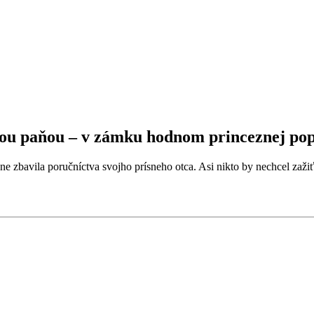
tnou paňou – v zámku hodnom princeznej po
 zbavila poručníctva svojho prísneho otca. Asi nikto by nechcel zažiť j