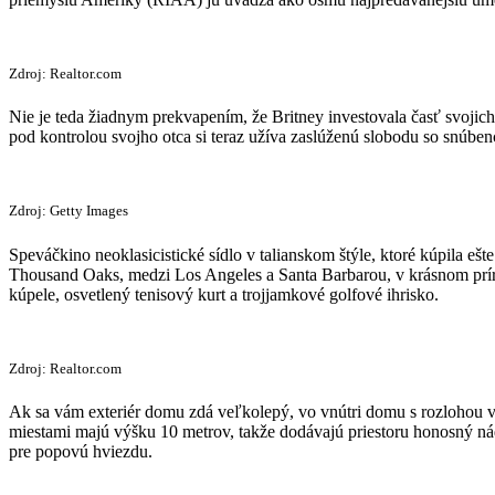
Zdroj: Realtor.com
Nie je teda žiadnym prekvapením, že Britney investovala časť svojic
pod kontrolou svojho otca si teraz užíva zaslúženú slobodu so snúbe
Zdroj: Getty Images
Speváčkino neoklasicistické sídlo v talianskom štýle, ktoré kúpila e
Thousand Oaks, medzi Los Angeles a Santa Barbarou, v krásnom prír
kúpele, osvetlený tenisový kurt a trojjamkové golfové ihrisko.
Zdroj: Realtor.com
Ak sa vám exteriér domu zdá veľkolepý, vo vnútri domu s rozlohou 
miestami majú výšku 10 metrov, takže dodávajú priestoru honosný ná
pre popovú hviezdu.