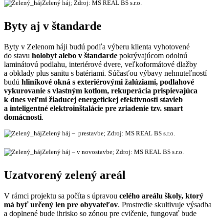
Zelený háj; Zdroj: MS REAL BS s.r.o.
Byty aj v štandarde
Byty v Zelenom háji budú podľa výberu klienta vyhotovené
do stavu
holobyt alebo v štandarde
pokrývajúcom odolnú
laminátovú podlahu, interiérové dvere, veľkoformátové dlažby
a obklady plus sanitu s batériami. Súčasťou výbavy nehnuteľností
budú
hliníkové okná s exteriérovými žalúziami, podlahové
vykurovanie s vlastným kotlom, rekuperácia prispievajúca
k dnes veľmi žiaducej energetickej efektívnosti stavieb
a inteligentné elektroinštalácie pre zriadenie tzv. smart
domácnosti
.
Zelený háj – prestavbe; Zdroj: MS REAL BS s.r.o.
Zelený háj – v novostavbe; Zdroj: MS REAL BS s.r.o.
Uzatvorený zelený areál
V rámci projektu sa počíta s úpravou
celého areálu školy, ktorý
má byť určený len pre obyvateľov
. Prostredie skultivuje výsadba
a doplnené bude ihrisko so zónou pre cvičenie, fungovať bude