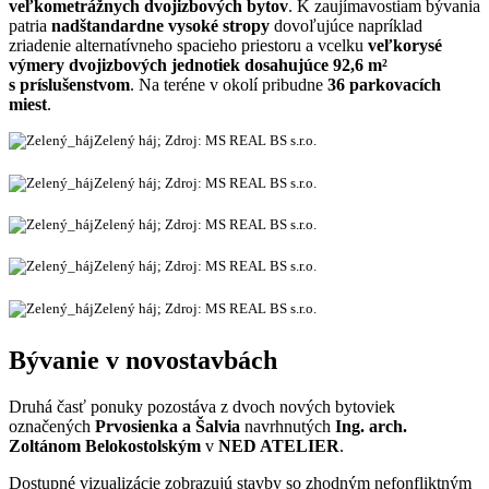
veľkometrážnych dvojizbových bytov
. K zaujímavostiam bývania
patria
nadštandardne vysoké stropy
dovoľujúce napríklad
zriadenie alternatívneho spacieho priestoru a vcelku
veľkorysé
výmery dvojizbových jednotiek dosahujúce 92,6 m²
s príslušenstvom
. Na teréne v okolí pribudne
36 parkovacích
miest
.
Zelený háj; Zdroj: MS REAL BS s.r.o.
Zelený háj; Zdroj: MS REAL BS s.r.o.
Zelený háj; Zdroj: MS REAL BS s.r.o.
Zelený háj; Zdroj: MS REAL BS s.r.o.
Zelený háj; Zdroj: MS REAL BS s.r.o.
Bývanie v novostavbách
Druhá časť ponuky pozostáva z dvoch nových bytoviek
označených
Prvosienka a Šalvia
navrhnutých
Ing. arch.
Zoltánom Belokostolským
v
NED ATELIER
.
Dostupné vizualizácie zobrazujú stavby so zhodným nefonfliktným