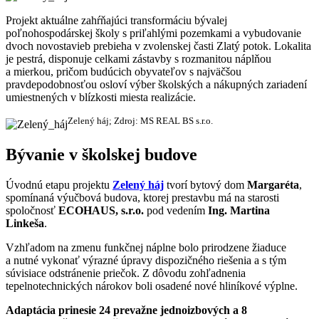
Projekt aktuálne zahŕňajúci transformáciu bývalej
poľnohospodárskej školy s priľahlými pozemkami a vybudovanie
dvoch novostavieb prebieha v zvolenskej časti Zlatý potok. Lokalita
je pestrá, disponuje celkami zástavby s rozmanitou náplňou
a mierkou, pričom budúcich obyvateľov s najväčšou
pravdepodobnosťou osloví výber školských a nákupných zariadení
umiestnených v blízkosti miesta realizácie.
Zelený háj; Zdroj: MS REAL BS s.r.o.
Bývanie v školskej budove
Úvodnú etapu projektu
Zelený háj
tvorí bytový dom
Margaréta
,
spomínaná výučbová budova, ktorej prestavbu má na starosti
spoločnosť
ECOHAUS, s.r.o.
pod vedením
Ing. Martina
Linkeša
.
Vzhľadom na zmenu funkčnej náplne bolo prirodzene žiaduce
a nutné vykonať výrazné úpravy dispozičného riešenia a s tým
súvisiace odstránenie priečok. Z dôvodu zohľadnenia
tepelnotechnických nárokov boli osadené nové hliníkové výplne.
Adaptácia prinesie 24 prevažne jednoizbových a 8