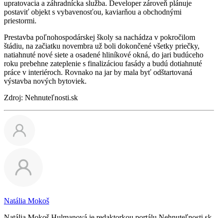
upratovacia a záhradnícka služba. Developer zároveň plánuje
postaviť objekt s vybavenosťou, kaviarňou a obchodnými
priestormi.
Prestavba poľnohospodárskej školy sa nachádza v pokročilom
štádiu, na začiatku novembra už boli dokončené všetky priečky,
natiahnuté nové siete a osadené hliníkové okná, do jari budúceho
roku prebehne zateplenie s finalizáciou fasády a budú dotiahnuté
práce v interiéroch. Rovnako na jar by mala byť odštartovaná
výstavba nových bytoviek.
Zdroj: Nehnuteľnosti.sk
Natália Mokoš
Natália Mokoš Hulmanová je redaktorkou portálu Nehnuteľnosti.sk