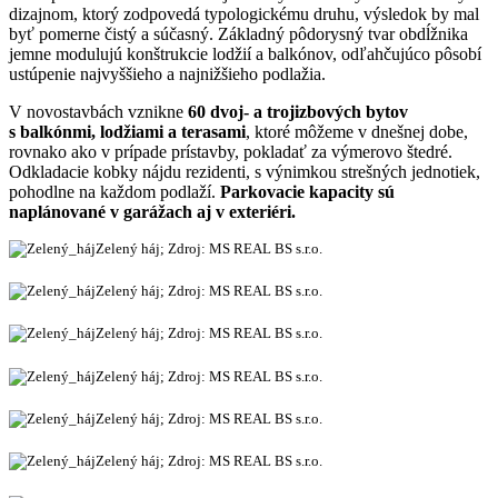
dizajnom, ktorý zodpovedá typologickému druhu, výsledok by mal
byť pomerne čistý a súčasný. Základný pôdorysný tvar obdĺžnika
jemne modulujú konštrukcie lodžií a balkónov, odľahčujúco pôsobí
ustúpenie najvyššieho a najnižšieho podlažia.
V novostavbách vznikne
60 dvoj- a trojizbových bytov
s balkónmi, lodžiami a terasami
, ktoré môžeme v dnešnej dobe,
rovnako ako v prípade prístavby, pokladať za výmerovo štedré.
Odkladacie kobky nájdu rezidenti, s výnimkou strešných jednotiek,
pohodlne na každom podlaží.
Parkovacie kapacity sú
naplánované v garážach aj v exteriéri.
Zelený háj; Zdroj: MS REAL BS s.r.o.
Zelený háj; Zdroj: MS REAL BS s.r.o.
Zelený háj; Zdroj: MS REAL BS s.r.o.
Zelený háj; Zdroj: MS REAL BS s.r.o.
Zelený háj; Zdroj: MS REAL BS s.r.o.
Zelený háj; Zdroj: MS REAL BS s.r.o.