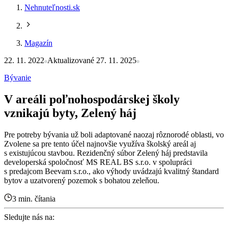
Nehnuteľnosti.sk
Magazín
22. 11. 2022
Aktualizované 27. 11. 2025
Bývanie
V areáli poľnohospodárskej školy
vznikajú byty, Zelený háj
Pre potreby bývania už boli adaptované naozaj rôznorodé oblasti, vo
Zvolene sa pre tento účel najnovšie využíva školský areál aj
s existujúcou stavbou. Rezidenčný súbor Zelený háj predstavila
developerská spoločnosť MS REAL BS s.r.o. v spolupráci
s predajcom Beevam s.r.o., ako výhody uvádzajú kvalitný štandard
bytov a uzatvorený pozemok s bohatou zeleňou.
3 min. čítania
Sledujte nás na: