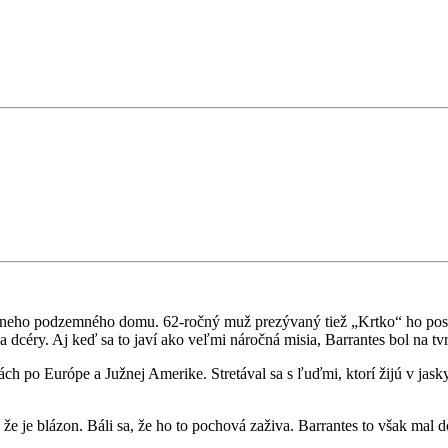
kátneho podzemného domu. 62-ročný muž prezývaný tiež „Krtko“ ho post
 dcéry. Aj keď sa to javí ako veľmi náročná misia, Barrantes bol na tv
h po Európe a Južnej Amerike. Stretával sa s ľuďmi, ktorí žijú v jask
že je blázon. Báli sa, že ho to pochová zaživa. Barrantes to však mal d