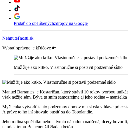
Pridať do obľúbených
zdrojov na Google
Nehnuteľnosti.sk
Vybrať správne je kľúčové 🔑
Muž žije ako krtko. Vlastnoručne si postavil podzemné sídlo
Manuel Barrantes je Kostaričan, ktorý strávil 10 rokov tvorbou uni
však nežije sám. Býva tu sním samozrejme aj jeho rodina – manželka a
Myšlienka vytvoriť tento podzemný domov mu skrsla v hlave pri cestác
A práve to ho inšpirovalo pustiť sa do Topolandie.
Jeho rodina spočiatku nebola týmto nápadom nadšená, dcéry hovorili, 
napriek tomu, že nepoužil žiaden betón.