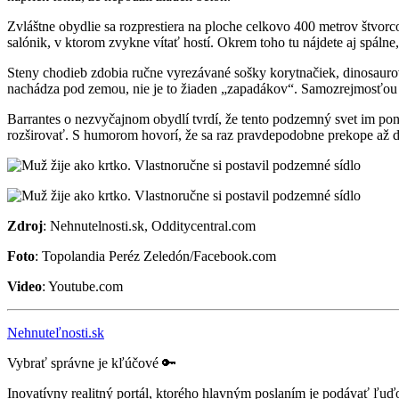
Zvláštne obydlie sa rozprestiera na ploche celkovo 400 metrov štvor
salónik, v ktorom zvykne vítať hostí. Okrem toho tu nájdete aj spálne
Steny chodieb zdobia ručne vyrezávané sošky korytnačiek, dinosaurov, 
nachádza pod zemou, nie je to žiaden „zapadákov“. Samozrejmosťou tu 
Barrantes o nezvyčajnom obydlí tvrdí, že tento podzemný svet im p
rozširovať. S humorom hovorí, že sa raz pravdepodobne prekope až 
Zdroj
: Nehnutelnosti.sk, Odditycentral.com
Foto
: Topolandia Peréz Zeledón/Facebook.com
Video
: Youtube.com
Nehnuteľnosti.sk
Vybrať správne je kľúčové 🔑
Inovatívny realitný portál, ktorého hlavným poslaním je podávať ľu