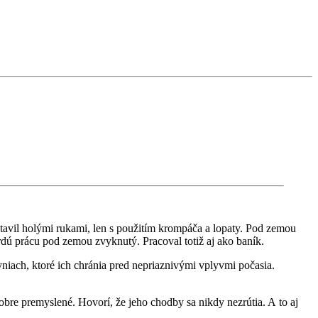
avil holými rukami, len s použitím krompáča a lopaty. Pod zemou
rdú prácu pod zemou zvyknutý. Pracoval totiž aj ako baník.
yniach, ktoré ich chránia pred nepriaznivými vplyvmi počasia.
obre premyslené. Hovorí, že jeho chodby sa nikdy nezrútia. A to aj