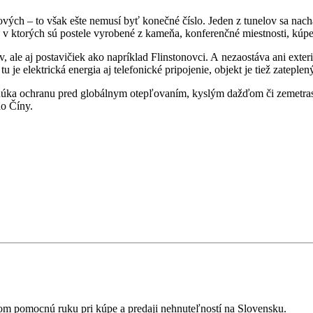
cových – to však ešte nemusí byť konečné číslo. Jeden z tunelov sa n
, v ktorých sú postele vyrobené z kameňa, konferenčné miestnosti, kúpe
ale aj postavičiek ako napríklad Flinstonovci. A nezaostáva ani exteri
je elektrická energia aj telefonické pripojenie, objekt je tiež zatepl
onúka ochranu pred globálnym otepľovaním, kyslým dažďom či zemetras
do Číny.
ďom pomocnú ruku pri kúpe a predaji nehnuteľností na Slovensku.