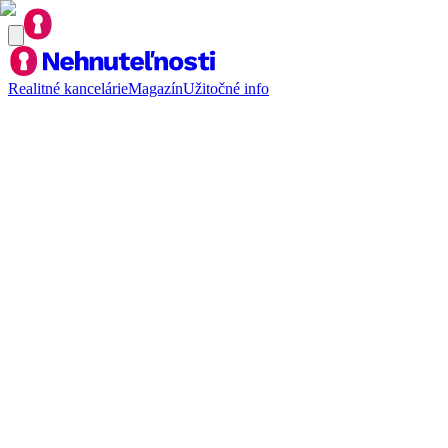
Realitné kancelárie
Magazín
Užitočné info