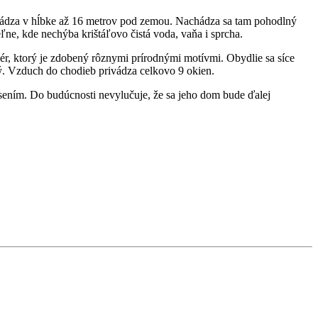
achádza v hĺbke až 16 metrov pod zemou. Nachádza sa tam pohodlný
ľne, kde nechýba krištáľovo čistá voda, vaňa i sprcha.
ér, ktorý je zdobený r
ôznymi prírodnými motívmi. Obydlie
sa síce
ený. Vzduch do chodieb privádza celkovo 9 okien.
ením. Do budúcnosti nevylučuje, že sa jeho dom bude ďalej