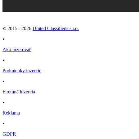
© 2015 -
2026
United Classifieds s.r.o.
•
Ako inzerovať
•
Podmienky inzercie
•
Firemná inzercia
•
Reklama
•
GDPR