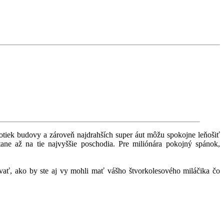
otiek budovy a zároveň najdrahších super áut môžu spokojne leňošiť
ne až na tie najvyššie poschodia. Pre miliónára pokojný spánok,
žovať, ako by ste aj vy mohli mať vášho štvorkolesového miláčika čo