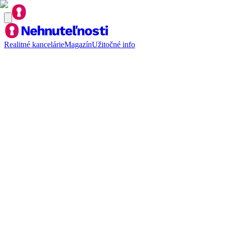
Realitné kancelárie
Magazín
Užitočné info