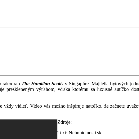
 mrakodrap
The Hamilton Scotts
v Singapúre. Majitelia bytových jedn
uje preskleneným výťahom, vďaka ktorému sa luxusné autíčko dosta
pšie vždy vidieť. Video vás možno inšpiruje natoľko, že začnete uva
Zdroje:
Text: Nehnutelnosti.sk