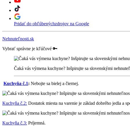
Pridať do obľúbených
zdrojov na Google
Nehnuteľnosti.sk
Vybrať správne je kľúčové 🔑
Čaká vás výmena kuchyne? Inšpirujte sa slovenskými nehnute
Kuchyňa č.1
:
Nebojte sa bielej a čiernej.
Kuchyňa č.2:
Dostatok miesta na varenie je základ dobrého jedla a sp
Kuchyňa č.3:
Príjemná.