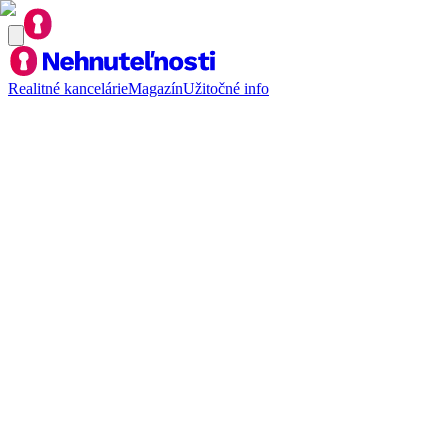
Realitné kancelárie
Magazín
Užitočné info