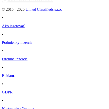
© 2015 -
2026
United Classifieds s.r.o.
•
Ako inzerovať
•
Podmienky inzercie
•
Firemná inzercia
•
Reklama
•
GDPR
•
Nastavenie súkromia