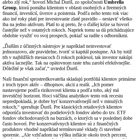
alebo zlý rok,“ hovorí Michal Ďuriš, zo spoločnosti
Umbrella
Group
, ktorá pomáha klientom v oblasti osobných a firemných
financií, investícií, úverov a poistenia. Podľa neho tento rok viac
ako iné roky platí pre investovanie zlaté pravidlo – nestaviť všetko
iba na jedno aktívum. Platí to aj preto, že o ďalšej kríze sa hovorí
častejšie než v ostatných rokoch. Napriek tomu sa dá prichádzajúce
obdobie využiť vo svoj prospech, pokiaľ sa radíte s odborníkmi.
„Ďalším z účinných nástrojov je napríklad neinvestovať
jednorazovo, ale pravidelne, tvoriť si kapitál postupne. Ak by totiž
trh v najbližších mesiacoch či rokoch poklesol, tak investor nakúpi
aktíva lacnejšie. Tak na opätovnom raste trhu zarobí efektívnejšie.
Dôležité je však začať,“ uviedol Ďuriš.
Naši finanční sprostredkovatelia skladajú portfóliá klientov primárne
z troch typov aktív – dlhopisov, akcii a realít. „Ich pomer
nastavujeme podľa rizikovosti klienta a podľa toho, aký má
investičný horizont. Hoci väčšina analytikov tento rok recesiu
nepredpokladá, je dobre byť konzervatívnejší než v minulých
rokoch,“ spresňuje Ďuriš. Pre klasických retailových klientov
odporúča investovať do podielových fondov alebo do tzv. ETF
fondov obchodovaných na burzách, o ktorých sa v poslednej dobe
často hovorí. Pre konzervatívnych klientov sú z finančných
produktov vhodné napríklad termínované vklady či stavebné
sporenie. „Ale vzhľadom na výšku inflácie okolo troch percent,