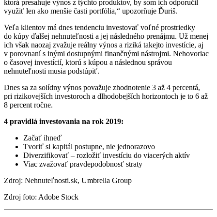
ktorá presahuje výnos z týchto produktov, by som ich odporučil
využiť len ako menšie časti portfólia,“ upozorňuje Ďuriš.
Veľa klientov má dnes tendenciu investovať voľné prostriedky
do kúpy ďalšej nehnuteľnosti a jej následného prenájmu. Už menej
ich však naozaj zvažuje reálny výnos a riziká takejto investície, aj
v porovnaní s inými dostupnými finančnými nástrojmi. Nehovoriac
o časovej investícií, ktorú s kúpou a následnou správou
nehnuteľnosti musia podstúpiť.
Dnes sa za solídny výnos považuje zhodnotenie 3 až 4 percentá,
pri rizikovejších investoroch a dlhodobejších horizontoch je to 6 až
8 percent ročne.
4 pravidlá investovania na rok 2019:
Začať ihneď
Tvoriť si kapitál postupne, nie jednorazovo
Diverzifikovať – rozložiť investíciu do viacerých aktív
Viac zvažovať pravdepodobnosť straty
Zdroj: Nehnuteľnosti.sk, Umbrella Group
Zdroj foto: Adobe Stock