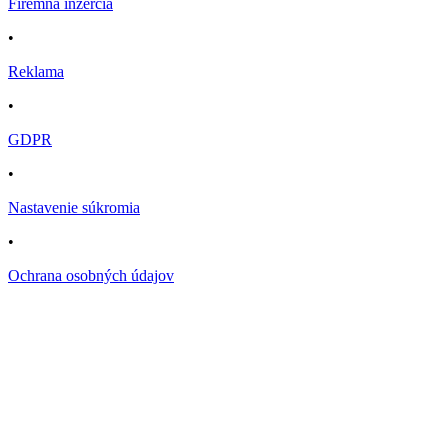
Firemná inzercia
•
Reklama
•
GDPR
•
Nastavenie súkromia
•
Ochrana osobných údajov