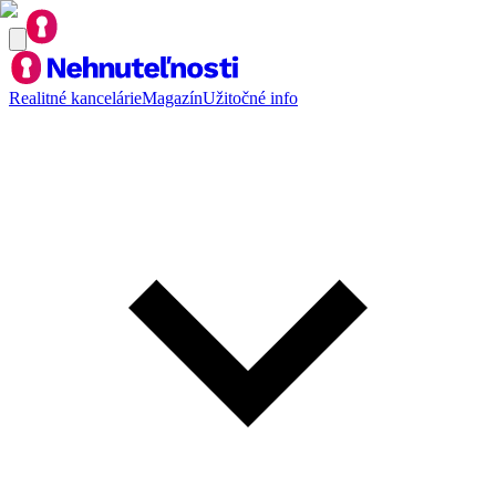
Realitné kancelárie
Magazín
Užitočné info