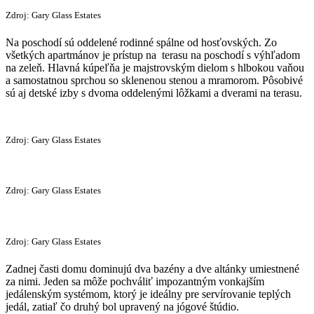
Zdroj: Gary Glass Estates
Na poschodí sú oddelené rodinné spálne od hosťovských. Zo
všetkých apartmánov je prístup na terasu na poschodí s výhľadom
na zeleň. Hlavná kúpeľňa je majstrovským dielom s hlbokou vaňou
a samostatnou sprchou so sklenenou stenou a mramorom. Pôsobivé
sú aj detské izby s dvoma oddelenými lôžkami a dverami na terasu.
Zdroj: Gary Glass Estates
Zdroj: Gary Glass Estates
Zdroj: Gary Glass Estates
Zadnej časti domu dominujú dva bazény a dve altánky umiestnené
za nimi. Jeden sa môže pochváliť impozantným vonkajším
jedálenským systémom, ktorý je ideálny pre servírovanie teplých
jedál, zatiaľ čo druhý bol upravený na jógové štúdio.