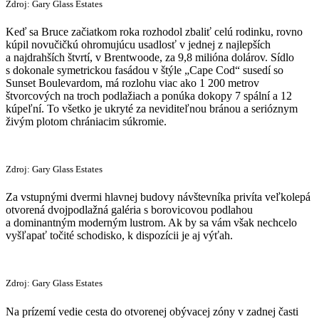
Zdroj: Gary Glass Estates
Keď sa Bruce začiatkom roka rozhodol zbaliť celú rodinku, rovno
kúpil novučičkú ohromujúcu usadlosť v jednej z najlepších
a najdrahších štvrtí, v Brentwoode, za 9,8 milióna dolárov. Sídlo
s dokonale symetrickou fasádou v štýle „Cape Cod“ susedí so
Sunset Boulevardom, má rozlohu viac ako 1 200 metrov
štvorcových na troch podlažiach a ponúka dokopy 7 spální a 12
kúpeľní. To všetko je ukryté za neviditeľnou bránou a serióznym
živým plotom chrániacim súkromie.
Zdroj: Gary Glass Estates
Za vstupnými dvermi hlavnej budovy návštevníka privíta veľkolepá
otvorená dvojpodlažná galéria s borovicovou podlahou
a dominantným moderným lustrom. Ak by sa vám však nechcelo
vyšľapať točité schodisko, k dispozícii je aj výťah.
Zdroj: Gary Glass Estates
Na prízemí vedie cesta do otvorenej obývacej zóny v zadnej časti