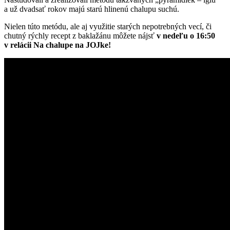
a už dvadsať rokov majú starú hlinenú chalupu suchú.
Nielen túto metódu, ale aj využitie starých nepotrebných vecí, či
chutný rýchly recept z baklažánu môžete nájsť
v nedeľu o 16:50
v relácii Na chalupe na JOJke!