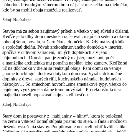
náhodou. Pôvodným zámerom bolo nájsť si miestečko na dielničku,
kde by sa mohli obaja manželia realizovať.
Zdroj: Na chalupe
Stavba má za sebou zaujímavý príbeh a všetko v nej súvisí s číslami.
Keďže je to dlhý dom miestnosti očíslovali, majú ich sedem a okrem
toho aj šopu, povalu, sušiarničku a domček. Každý má svoj kútik
a spoločnú dielňu. Pôvab zrekonštruovaného domčeka v interiéri
spočíva v citlivom zariadení, milých doplnkoch a v jeho
nájomníkoch. Domáci pán je zručný majster, muzikant, poét
a manželka architektka mu pomáha napĺňať jeho zámery. Keďže sú
už na dôchodku v dielni sa realizujú obaja. Pani domu sa venuje
„home touchingu“ doslova dotykom domova. Vyrába dekoračné
doplnky z dreva, starých riflí, kuchynského náradia, hudobných
nástrojov… So smiechom hovorí: „sme smetiakové typy, všetko čo
nájdeme, využijeme a dáme tomu nový šat.“ Pri rekonštrukcii sa
majitelia museli popasovať najmä s vlhkosťou.
Zdroj: Na chalupe
Starý dom je postavený z „nabíjaniny – hliny“, ktorá je položená
na zemi a vlhkosť odtiaľ stúpala priamo do stien. Hľadali možnosti
riešenia vysušenia stavby. Podpilovanie nechceli robiť kvôli statike.
Naštudovali a zrealizovali metódu takzvaných „pyramídiek – iglú“