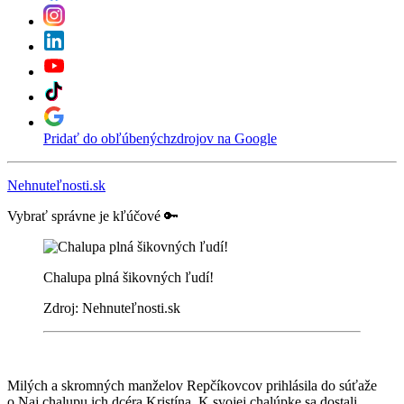
Pridať do obľúbených
zdrojov na Google
Nehnuteľnosti.sk
Vybrať správne je kľúčové 🔑
Chalupa plná šikovných ľudí!
Zdroj: Nehnuteľnosti.sk
Milých a skromných manželov Repčíkovcov prihlásila do súťaže
o Naj chalupu ich dcéra Kristína. K svojej chalúpke sa dostali