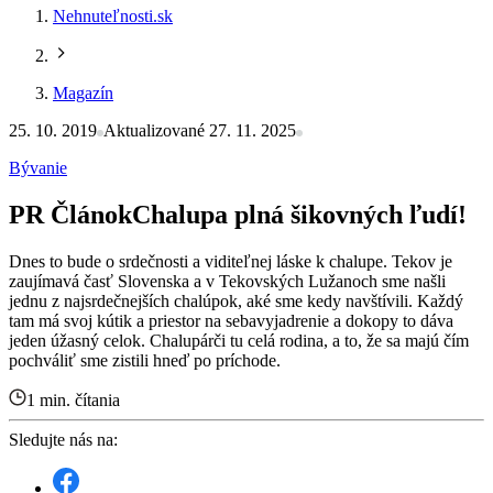
Nehnuteľnosti.sk
Magazín
25. 10. 2019
Aktualizované 27. 11. 2025
Bývanie
PR Článok
Chalupa plná šikovných ľudí!
Dnes to bude o srdečnosti a viditeľnej láske k chalupe. Tekov je
zaujímavá časť Slovenska a v Tekovských Lužanoch sme našli
jednu z najsrdečnejších chalúpok, aké sme kedy navštívili. Každý
tam má svoj kútik a priestor na sebavyjadrenie a dokopy to dáva
jeden úžasný celok. Chalupárči tu celá rodina, a to, že sa majú čím
pochváliť sme zistili hneď po príchode.
1 min. čítania
Sledujte nás na: