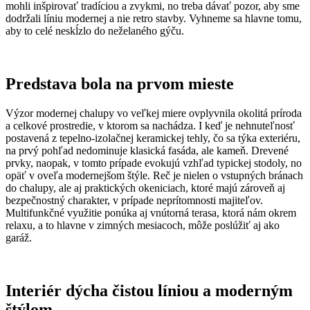
mohli inšpirovať tradíciou a zvykmi, no treba dávať pozor, aby sme
dodržali líniu modernej a nie retro stavby. Vyhneme sa hlavne tomu,
aby to celé neskĺzlo do neželaného gýču.
Predstava bola na prvom mieste
Výzor modernej chalupy vo veľkej miere ovplyvnila okolitá príroda
a celkové prostredie, v ktorom sa nachádza. I keď je nehnuteľnosť
postavená z tepelno-izolačnej keramickej tehly, čo sa týka exteriéru,
na prvý pohľad nedominuje klasická fasáda, ale kameň. Drevené
prvky, naopak, v tomto prípade evokujú vzhľad typickej stodoly, no
opäť v oveľa modernejšom štýle. Reč je nielen o vstupných bránach
do chalupy, ale aj praktických okeniciach, ktoré majú zároveň aj
bezpečnostný charakter, v prípade neprítomnosti majiteľov.
Multifunkčné využitie ponúka aj vnútorná terasa, ktorá nám okrem
relaxu, a to hlavne v zimných mesiacoch, môže poslúžiť aj ako
garáž.
Interiér dýcha čistou líniou a moderným
štýlom