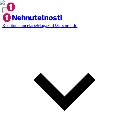
Realitné kancelárie
Magazín
Užitočné info