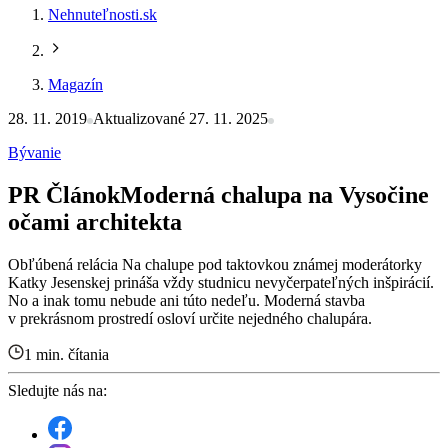
Nehnuteľnosti.sk
Magazín
28. 11. 2019
Aktualizované 27. 11. 2025
Bývanie
PR Článok
Moderná chalupa na Vysočine
očami architekta
Obľúbená relácia Na chalupe pod taktovkou známej moderátorky
Katky Jesenskej prináša vždy studnicu nevyčerpateľných inšpirácií.
No a inak tomu nebude ani túto nedeľu. Moderná stavba
v prekrásnom prostredí osloví určite nejedného chalupára.
1 min. čítania
Sledujte nás na: