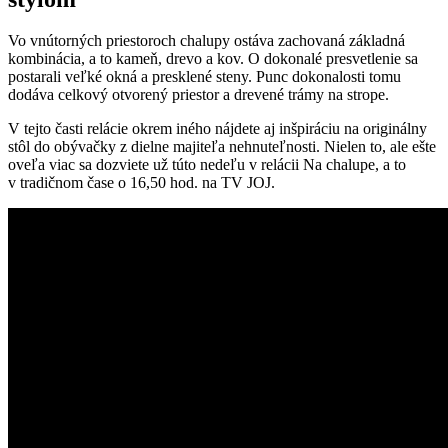
Vo vnútorných priestoroch chalupy ostáva zachovaná základná
kombinácia, a to kameň, drevo a kov. O dokonalé presvetlenie sa
postarali veľké okná a presklené steny. Punc dokonalosti tomu
dodáva celkový otvorený priestor a drevené trámy na strope.
V tejto časti relácie okrem iného nájdete aj inšpiráciu na originálny
stôl do obývačky z dielne majiteľa nehnuteľnosti. Nielen to, ale ešte
oveľa viac sa dozviete už túto nedeľu v relácii Na chalupe, a to
v tradičnom čase o 16,50 hod. na TV JOJ.