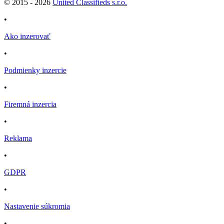
© 2015 -
2026
United Classifieds s.r.o.
•
Ako inzerovať
•
Podmienky inzercie
•
Firemná inzercia
•
Reklama
•
GDPR
•
Nastavenie súkromia
•