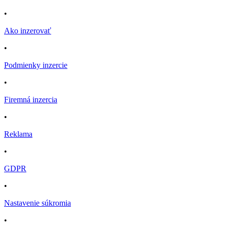
•
Ako inzerovať
•
Podmienky inzercie
•
Firemná inzercia
•
Reklama
•
GDPR
•
Nastavenie súkromia
•