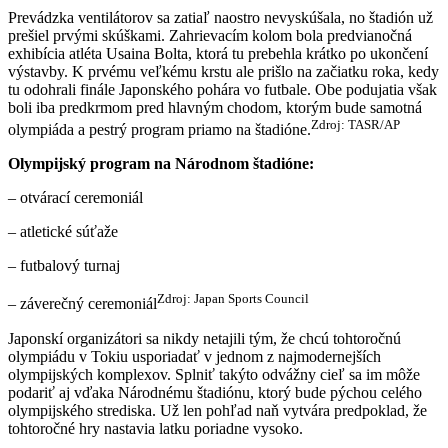
Prevádzka ventilátorov sa zatiaľ naostro nevyskúšala, no štadión už
prešiel prvými skúškami. Zahrievacím kolom bola predvianočná
exhibícia atléta Usaina Bolta, ktorá tu prebehla krátko po ukončení
výstavby. K prvému veľkému krstu ale prišlo na začiatku roka, kedy
tu odohrali finále Japonského pohára vo futbale. Obe podujatia však
boli iba predkrmom pred hlavným chodom, ktorým bude samotná
Zdroj: TASR/AP
olympiáda a pestrý program priamo na štadióne.
Olympijský program na Národnom štadióne:
– otvárací ceremoniál
– atletické súťaže
– futbalový turnaj
Zdroj: Japan Sports Council
– záverečný ceremoniál
Japonskí organizátori sa nikdy netajili tým, že chcú tohtoročnú
olympiádu v Tokiu usporiadať v jednom z najmodernejších
olympijských komplexov. Splniť takýto odvážny cieľ sa im môže
podariť aj vďaka Národnému štadiónu, ktorý bude pýchou celého
olympijského strediska. Už len pohľad naň vytvára predpoklad, že
tohtoročné hry nastavia latku poriadne vysoko.