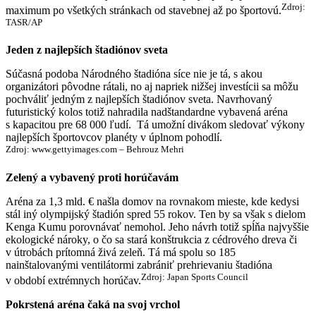
Zdroj:
maximum po všetkých stránkach od stavebnej až po športovú.
TASR/AP
Jeden z najlepších štadiónov sveta
Súčasná podoba Národného štadióna síce nie je tá, s akou
organizátori pôvodne rátali, no aj napriek nižšej investícii sa môžu
pochváliť jedným z najlepších štadiónov sveta. Navrhovaný
futuristický kolos totiž nahradila nadštandardne vybavená aréna
s kapacitou pre 68 000 ľudí. Tá umožní divákom sledovať výkony
najlepších športovcov planéty v úplnom pohodlí.
Zdroj: www.gettyimages.com – Behrouz Mehri
Zelený a vybavený proti horúčavám
Aréna za 1,3 mld. € našla domov na rovnakom mieste, kde kedysi
stál iný olympijský štadión spred 55 rokov. Ten by sa však s dielom
Kenga Kumu porovnávať nemohol. Jeho návrh totiž spĺňa najvyššie
ekologické nároky, o čo sa stará konštrukcia z cédrového dreva či
v útrobách prítomná živá zeleň. Tá má spolu so 185
nainštalovanými ventilátormi zabrániť prehrievaniu štadióna
Zdroj: Japan Sports Council
v období extrémnych horúčav.
Pokrstená aréna čaká na svoj vrchol