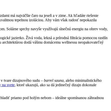
dami má najväčšie čaro na jeseň a v zime. Ak hľadáte riešenie
kvalitnou tepelnou izoláciou. Aby vám však radosť nepokazila
om. Solárne sprchy navyše využívajú slnečnú energiu na ohrev vody,
ické jazierko. Živá voda, lekná a prírodná filtrácia pomocou rastlín
tou architektúrou dodá vášmu domácemu wellnessu neopakovateľný
ž v tvare dizajnového sudu –
barrel sauna
, alebo minimalistického
y na svete
, ktoré ukazujú, ako sa dá jedinečný dizajn dokonale
ochladiť priamo pod holým nebom – ideálne spomínanou záhradnou