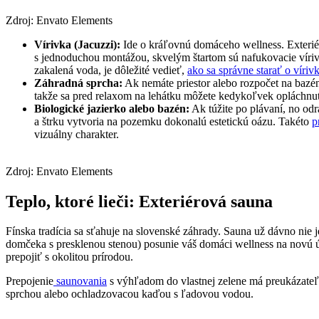
Zdroj: Envato Elements
Vírivka (Jacuzzi):
Ide o kráľovnú domáceho wellness. Exteriér
s jednoduchou montážou, skvelým štartom sú nafukovacie víriv
zakalená voda, je dôležité vedieť,
ako sa správne starať o víriv
Záhradná sprcha:
Ak nemáte priestor alebo rozpočet na bazé
takže sa pred relaxom na lehátku môžete kedykoľvek opláchnu
Biologické jazierko alebo bazén:
Ak túžite po plávaní, no odr
a štrku vytvoria na pozemku dokonalú estetickú oázu. Takéto
p
vizuálny charakter.
Zdroj: Envato Elements
Teplo, ktoré lieči: Exteriérová sauna
Fínska tradícia sa sťahuje na slovenské záhrady. Sauna už dávno nie 
domčeka s presklenou stenou) posunie váš domáci wellness na novú 
prepojiť s okolitou prírodou.
Prepojenie
saunovania
s výhľadom do vlastnej zelene má preukázate
sprchou alebo ochladzovacou kaďou s ľadovou vodou.