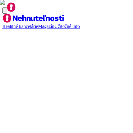
Realitné kancelárie
Magazín
Užitočné info