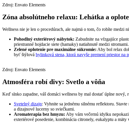
Zdroj: Envato Elements
Zóna absolútneho relaxu: Lehátka a oplote
Wellness nie je len o procedúrach, ale najmä o tom, čo robíte medzi n
Pohodlný exteriérový nábytok:
Zabudnite na vŕzgajúce plasto
priestranné hojdacie siete (hamaky) natiahnuté medzi stromami.
Zelené oplotenie pre maximálne súkromie:
Aby bol relax do
byť štýlová
bylinková stena, ktorá navyše premení priestor na 
Zdroj: Envato Elements
Atmosféra robí divy: Svetlo a vôňa
Keď slnko zapadne, váš domáci wellness by mal dostať úplne nový, ro
Svetelný dizajn
: Vyhnite sa jednému silnému reflektoru. Stavte
a dizajnové lucerny so sviečkami.
Aromaterapia bez hmyzu:
Aby vám večernú idylku nepokazili
exteriérové posedenie, kombinácia citronely, eukalyptu a mäty