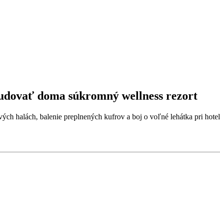
budovať doma súkromný wellness rezort
ových halách, balenie preplnených kufrov a boj o voľné lehátka pri ho