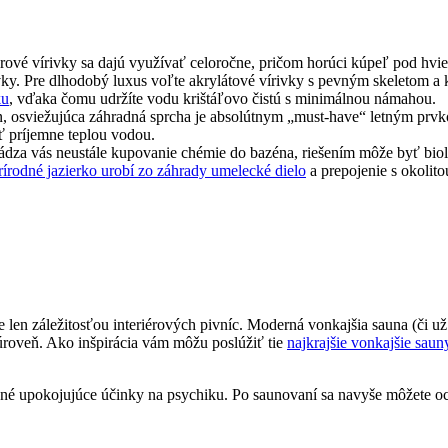
ové vírivky sa dajú využívať celoročne, pričom horúci kúpeľ pod hviez
ky. Pre dlhodobý luxus voľte akrylátové vírivky s pevným skeletom a 
ku
, vďaka čomu udržíte vodu krištáľovo čistú s minimálnou námahou.
n, osviežujúca záhradná sprcha je absolútnym „must-have“ letným prvk
ť príjemne teplou vodou.
ádza vás neustále kupovanie chémie do bazéna, riešením môže byť biolog
rírodné jazierko urobí zo záhrady umelecké dielo
a prepojenie s okoli
je len záležitosťou interiérových pivníc. Moderná vonkajšia sauna (či u
úroveň. Ako inšpirácia vám môžu poslúžiť tie
najkrajšie vonkajšie saun
ľné upokojujúce účinky na psychiku. Po saunovaní sa navyše môžete 