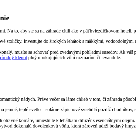
nie
imi. Na to, aby ste sa na záhrade cítili ako v päťhviezdičkovom hoteli,
vé stoličky. Investujte do širokých lehátok s mäkkými, vodoodolnými m
konalý, musíte sa schovať pred zvedavými pohľadmi susedov. Ak váš p
prírodný klenot
plný upokojujúcich vôní rozmarínu či levandule.
mantický nádych. Práve večer sa láme chlieb v tom, či záhrada pôsobí
 na jemné, teplé svetlo – solárne zápichové svietidlá pozdĺž chodníkov,
 otravné komáre, umiestnite k lehátkam difuzér s esenciálnymi olejmi
 vytvorí dokonalú dovolenkovú vôňu, ktorá zároveň udrží bodavý hmyz 