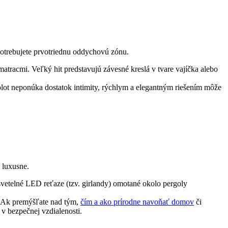
 potrebujete prvotriednu oddychovú zónu.
atracmi. Veľký hit predstavujú závesné kreslá v tvare vajíčka alebo
lot neponúka dostatok intimity, rýchlym a elegantným riešením môže
 luxusne.
 svetelné LED reťaze (tzv. girlandy) omotané okolo pergoly
. Ak premýšľate nad tým,
čím a ako prírodne navoňať domov
či
v bezpečnej vzdialenosti.