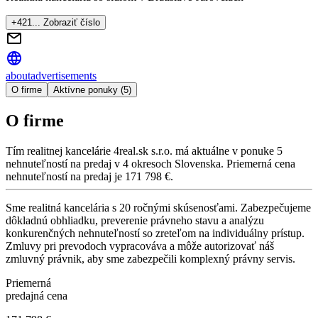
+421... Zobraziť číslo
about
advertisements
O firme
Aktívne ponuky (5)
O firme
Tím realitnej kancelárie
4real.sk s.r.o.
má aktuálne v ponuke
5
nehnuteľností
na predaj
v
4
okresoch
Slovenska.
Priemerná cena
nehnuteľností na predaj je
171 798 €
.
Sme realitná kancelária s 20 ročnými skúsenosťami. Zabezpečujeme
dôkladnú obhliadku, preverenie právneho stavu a analýzu
konkurenčných nehnuteľností so zreteľom na individuálny prístup.
Zmluvy pri prevodoch vypracováva a môže autorizovať náš
zmluvný právnik, aby sme zabezpečili komplexný právny servis.
Priemerná
predajná cena