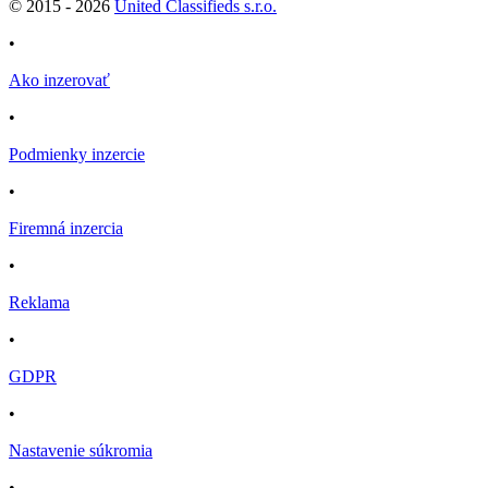
© 2015 -
2026
United Classifieds s.r.o.
•
Ako inzerovať
•
Podmienky inzercie
•
Firemná inzercia
•
Reklama
•
GDPR
•
Nastavenie súkromia
•