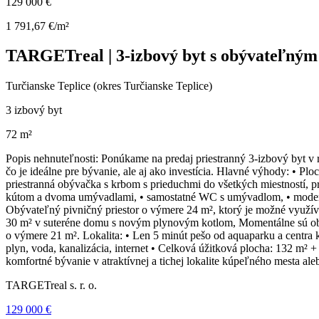
129 000 €
1 791,67 €/m²
TARGETreal | 3-izbový byt s obývateľným 
Turčianske Teplice (okres Turčianske Teplice)
3 izbový byt
72 m²
Popis nehnuteľnosti: Ponúkame na predaj priestranný 3-izbový byt v 
čo je ideálne pre bývanie, ale aj ako investícia. Hlavné výhody: • Pl
priestranná obývačka s krbom s prieduchmi do všetkých miestností,
kútom a dvoma umývadlami, • samostatné WC s umývadlom, • moderná
Obývateľný pivničný priestor o výmere 24 m², ktorý je možné využív
30 m² v suteréne domu s novým plynovým kotlom, Momentálne sú obi
o výmere 21 m². Lokalita: • Len 5 minút pešo od aquaparku a centra kú
plyn, voda, kanalizácia, internet • Celková úžitková plocha: 132 m² 
komfortné bývanie v atraktívnej a tichej lokalite kúpeľného mesta a
TARGETreal s. r. o.
129 000 €