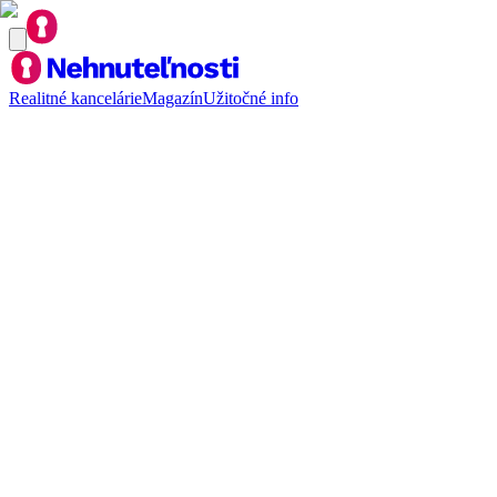
Realitné kancelárie
Magazín
Užitočné info