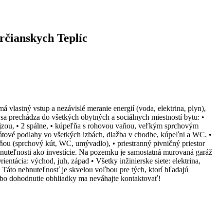
rčianskych Teplíc
vlastný vstup a nezávislé meranie energií (voda, elektrina, plyn),
j sa prechádza do všetkých obytných a sociálnych miestností bytu: •
ajzou, • 2 spálne, • kúpeľňa s rohovou vaňou, veľkým sprchovým
ové podlahy vo všetkých izbách, dlažba v chodbe, kúpeľni a WC. •
ou (sprchový kút, WC, umývadlo), • priestranný pivničný priestor
teľnosti ako investície. Na pozemku je samostatná murovaná garáž
entácia: východ, juh, západ • Všetky inžinierske siete: elektrina,
u Táto nehnuteľnosť je skvelou voľbou pre tých, ktorí hľadajú
lebo dohodnutie obhliadky ma neváhajte kontaktovať!