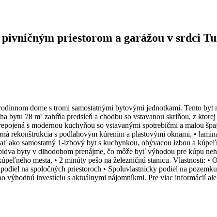
pivničným priestorom a garážou v srdci Tu
rodinnom dome s tromi samostatnými bytovými jednotkami. Tento byt má 
ocha bytu 78 m² zahŕňa predsieň a chodbu so vstavanou skriňou, z ktore
 prepojená s modernou kuchyňou so vstavanými spotrebičmi a malou šp
 rekonštrukcia s podlahovým kúrením a plastovými oknami, • laminát
ať ako samostatný 1-izbový byt s kuchynkou, obývacou izbou a kúpeľň
dva byty v dlhodobom prenájme, čo môže byť výhodou pre kúpu nehnu
peľného mesta, • 2 minúty pešo na železničnú stanicu. Vlastnosti: • Ori
+ podiel na spoločných priestoroch • Spoluvlastnícky podiel na pozemk
lebo výhodnú investíciu s aktuálnymi nájomníkmi. Pre viac informácií a