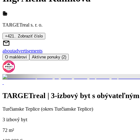
TARGETreal s. r. o.
+421.. Zobraziť číslo
about
advertisements
O maklérovi
Aktívne ponuky (2)
TARGETreal | 3-izbový byt s obývateľným 
Turčianske Teplice (okres Turčianske Teplice)
3 izbový byt
72 m²