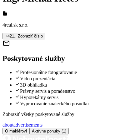
4real.sk s.r.o.
+421.. Zobraziť číslo
Poskytované služby
Profesionálne fotografovanie
Video prezentácia
3D obhliadka
Právny servis a poradenstvo
Hypotekárny servis
Vypracovanie znaleckého posudku
Zobraziť všetky poskytované služby
about
advertisements
O maklérovi
Aktívne ponuky (1)