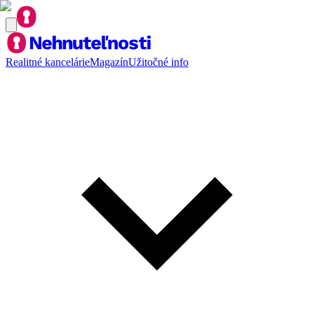
Realitné kancelárie
Magazín
Užitočné info