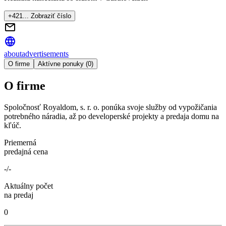
+421... Zobraziť číslo
about
advertisements
O firme
Aktívne ponuky (0)
O firme
Spoločnosť Royaldom, s. r. o. ponúka svoje služby od vypožičania
potrebného náradia, až po developerské projekty a predaja domu na
kľúč.
Priemerná
predajná cena
-/-
Aktuálny počet
na predaj
0