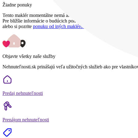
Žiadne ponuky
Tento maklér momentálne nemá aktívnu ponuku nehnuteľností.
Pre bližšie informácie o budúcich ponukách ho môžete kontaktovať p
alebo si pozrite
ponuku od iných maklérov
.
Objavte všetky naše služby
Nehnuteľnosti.sk prinášajú veľa užitočných služieb ako pre vlastníko
Predaj nehnuteľnosti
Prenájom nehnuteľnosti