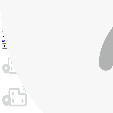
Lege Artis Reality, s.r.o.
+421.. Zobraziť číslo
about
advertisements
O maklérovi
Aktívne ponuky (0)