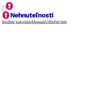
Realitné kancelárie
Magazín
Užitočné info