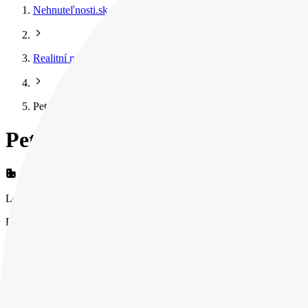
Nehnuteľnosti.sk
Realitní makléri
Peter Hoholík
Peter Hoholík
Lege Artis Reality, s.r.o.
Peter Hoholík
Lege Artis Reality, s.r.o.
Kontaktné údaje
Peter Hoholík