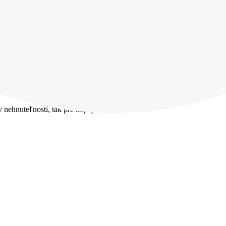
riamo,
v nehnuteľností, tak pre kupujúcich.