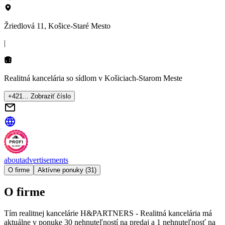
Žriedlová 11, Košice-Staré Mesto
|
Realitná kancelária so sídlom
v Košiciach-Starom Meste
+421... Zobraziť číslo
about
advertisements
O firme
Aktívne ponuky (31)
O firme
Tím realitnej kancelárie
H&PARTNERS - Realitná kancelária
má
aktuálne v ponuke
30
nehnuteľností
na predaj
a
1
nehnuteľnosť
na