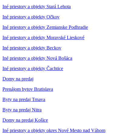
Iné priestory a objekty Stará Lehota
Iné priestory a objekty Očkov
Iné priestory a objekty Zemianske Podhradie
Iné priestory a objekty Moravské Lieskové
Iné priestory a objekty Beckov
Iné priestory a objekty Nová Bošáca
Iné priestory a objekty Čachtice
Domy na predaj
Prenájom bytov Bratislava
Byty na predaj Trnava
Byty na predaj Nitra
Domy na predaj Košice
Iné priestory a objekty okres Nové Mesto nad Váhom