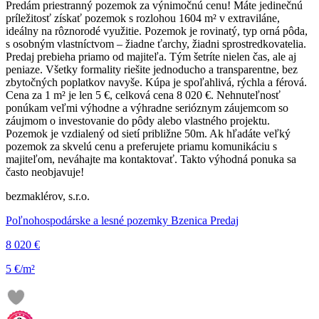
Predám priestranný pozemok za výnimočnú cenu! Máte jedinečnú
príležitosť získať pozemok s rozlohou 1604 m² v extraviláne,
ideálny na rôznorodé využitie. Pozemok je rovinatý, typ orná pôda,
s osobným vlastníctvom – žiadne ťarchy, žiadni sprostredkovatelia.
Predaj prebieha priamo od majiteľa. Tým šetríte nielen čas, ale aj
peniaze. Všetky formality riešite jednoducho a transparentne, bez
zbytočných poplatkov navyše. Kúpa je spoľahlivá, rýchla a férová.
Cena za 1 m² je len 5 €, celková cena 8 020 €. Nehnuteľnosť
ponúkam veľmi výhodne a výhradne serióznym záujemcom so
záujmom o investovanie do pôdy alebo vlastného projektu.
Pozemok je vzdialený od sietí približne 50m. Ak hľadáte veľký
pozemok za skvelú cenu a preferujete priamu komunikáciu s
majiteľom, neváhajte ma kontaktovať. Takto výhodná ponuka sa
často neobjavuje!
bezmaklérov, s.r.o.
Poľnohospodárske a lesné pozemky Bzenica Predaj
8 020 €
5 €/m²