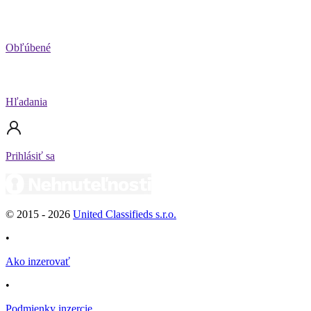
Obľúbené
Hľadania
Prihlásiť sa
© 2015 -
2026
United Classifieds s.r.o.
•
Ako inzerovať
•
Podmienky inzercie