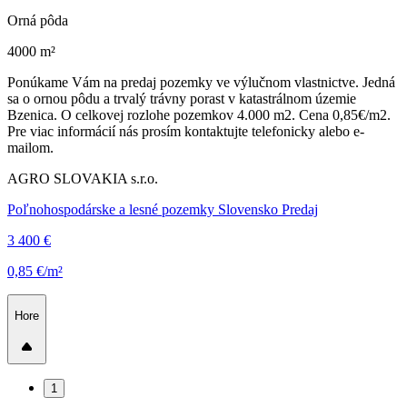
Orná pôda
4000 m²
Ponúkame Vám na predaj pozemky ve výlučnom vlastnictve. Jedná
sa o ornou pôdu a trvalý trávny porast v katastrálnom územie
Bzenica. O celkovej rozlohe pozemkov 4.000 m2. Cena 0,85€/m2.
Pre viac informácií nás prosím kontaktujte telefonicky alebo e-
mailom.
AGRO SLOVAKIA s.r.o.
Poľnohospodárske a lesné pozemky Slovensko Predaj
3 400 €
0,85 €/m²
Hore
1