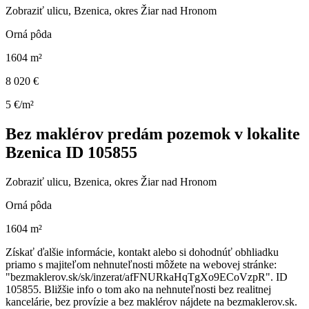
Zobraziť ulicu
, Bzenica, okres Žiar nad Hronom
Orná pôda
1604 m²
8 020 €
5 €/m²
Bez maklérov predám pozemok v lokalite
Bzenica ID 105855
Zobraziť ulicu
, Bzenica, okres Žiar nad Hronom
Orná pôda
1604 m²
Získať ďalšie informácie, kontakt alebo si dohodnúť obhliadku
priamo s majiteľom nehnuteľnosti môžete na webovej stránke:
"bezmaklerov.sk/sk/inzerat/afFNURkaHqTgXo9ECoVzpR". ID
105855. Bližšie info o tom ako na nehnuteľnosti bez realitnej
kancelárie, bez provízie a bez maklérov nájdete na bezmaklerov.sk.